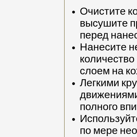
Очистите к
высушите п
перед нане
Нанесите 
количество
слоем на ко
Легкими кр
движениями
полного вп
Используйте
по мере не