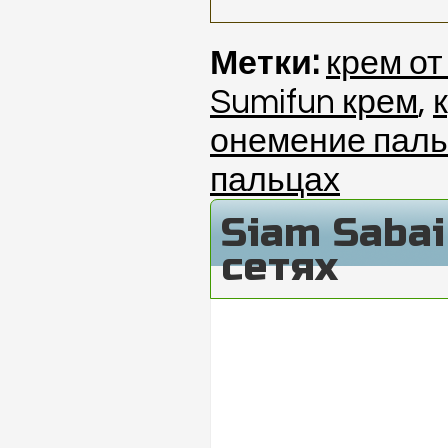
Метки:
крем от
Sumifun крем
,
онемение пал
пальцах
Siam Saba
сетях