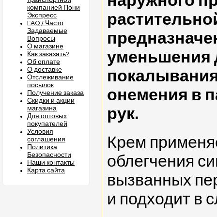
наружного п
транспортной
компанией Пони
растительной
Экспресс
FAQ / Часто
Задаваемые
предназначе
Вопросы
О магазине
уменьшения 
Как заказать?
Об оплате
О доставке
покалывания
Отслеживание
посылок
онемения в п
Получение заказа
Скидки и акции
магазина
рук.
Для оптовых
покупателей
Условия
Крем применя
соглашения
Политика
Безопасности
облегчения с
Наши контакты
Карта сайта
вызванных пе
и подходит в 