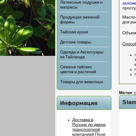
Латексные подушки и
заложе
матрасы
просту
Продукция змеиной
Масло 
фермы
для ра
Тайская кухня
Объем 
Детские товары
Спосо
Одежда и Аксессуары
из Тайланда
Семена тайских
цветов и растений
Товары для животных
Метки:
Siam
Информация
Доставка в
Россию до двери
транспортной
компанией Пони