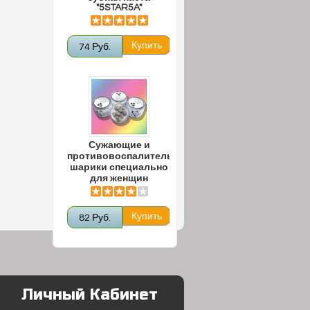
"5STAR5A"
74 Руб.
Сужающие и
противовоспалительные
шарики специально
для женщин
82 Руб.
Личный Кабинет