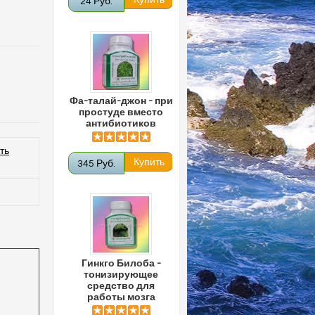
24 Руб.
Фа-талай-джон - при
простуде вместо
антибиотиков
ть
345 Руб.
Гинкго Билоба -
тонизирующее
средство для
работы мозга