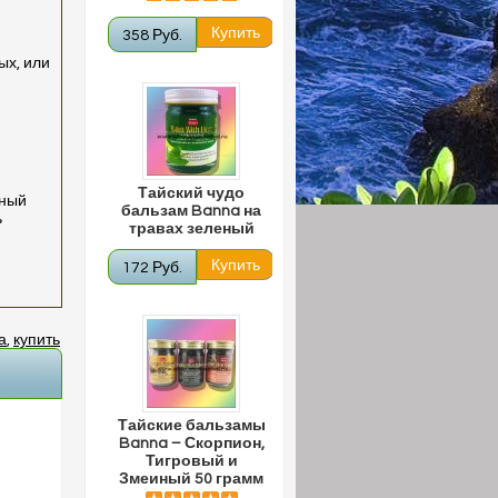
358 Руб.
ых, или
Тайский чудо
тный
бальзам Banna на
ь
травах зеленый
172 Руб.
а
,
купить
Тайские бальзамы
Banna – Скорпион,
Тигровый и
Змеиный 50 грамм