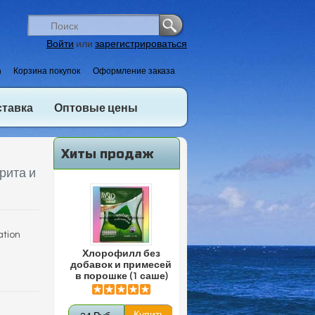
Войти
или
зарегистрироваться
)
Корзина покупок
Оформление заказа
ставка
Оптовые цены
Хиты продаж
рита и
ation
Хлорофилл без
добавок и примесей
в порошке (1 саше)