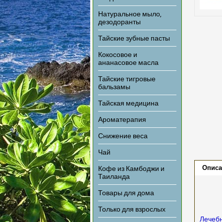
Натуральное мыло,
дезодоранты
Тайские зубные пасты
Кокосовое и
ананасовое масла
Тайские тигровые
бальзамы
Тайская медицина
Ароматерапия
Снижение веса
Чай
Описа
Кофе из Камбоджи и
Таиланда
Товары для дома
Только для взрослых
Лечебн