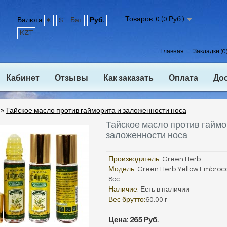
Товаров: 0 (0 Руб.)
Валюта
€
$
Бат
Руб.
KZT
Главная
Закладки (0
Кабинет
Отзывы
Как заказать
Оплата
До
»
Тайское масло против гайморита и заложенности носа
Тайское масло против гаймо
заложенности носа
Производитель:
Green Herb
Модель:
Green Herb Yellow Embroc
8сс
Наличие:
Есть в наличии
Вес брутто:
60.00 г
Цена: 265 Руб.