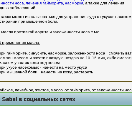
нности носа, лечения гайморита, насморка
, а также для лечения
дных заболеваний.
также может использоваться для устранения зуда от укусов насеком
стираний при мышечной боли.
масла против гайморита и заложенности носа 8 мл.
б применения масла:
при гайморите, синусите, насморке, заложенности носа - смочить ва
тампон маслом и ввести в каждую ноздрю на 10-15 мин, либо смазат
маслом участок кожи под носом
при укусе насекомых - нанести на место укуса
при мышечной боли - нанести на кожу, растереть
тайское
,
лечебное
,
желтое
,
масло
,
от гайморита
,
от заложенности нос
 Sabai в социальных сетях