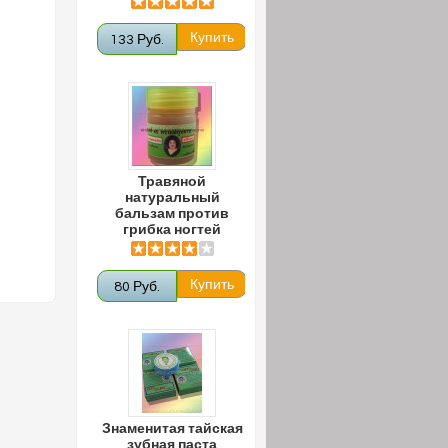
133 Руб.
Травяной
натуральный
бальзам против
грибка ногтей
80 Руб.
Знаменитая тайская
зубная паста