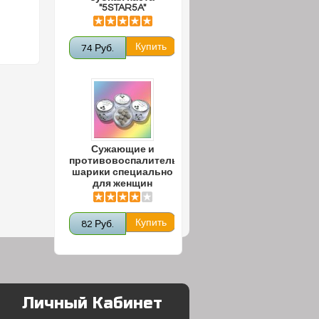
"5STAR5A"
74 Руб.
Сужающие и
противовоспалительные
шарики специально
для женщин
82 Руб.
Личный Кабинет