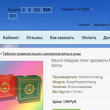
Товаров: 0 (0 Руб.)
Валюта
€
$
Бат
Руб.
KZT
Главная
Закладки (0
Кабинет
Отзывы
Как заказать
Оплата
До
»
Тайское травяное мыло с ароматом мяты и розы
Мыло Мадам Хенг ароматы 
Мята
Производитель:
Madame Heng
Модель:
SoapMadamHeng
Наличие:
Есть в наличии
Вес брутто:
170.00 г
Цена: 159 Руб.