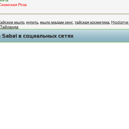
Мята
Сиамская Роза
Тайское мыло
,
купить
,
мыло мадам хенг
,
тайская косметика
,
Madame
 Тайланда
 Sabai в социальных сетях