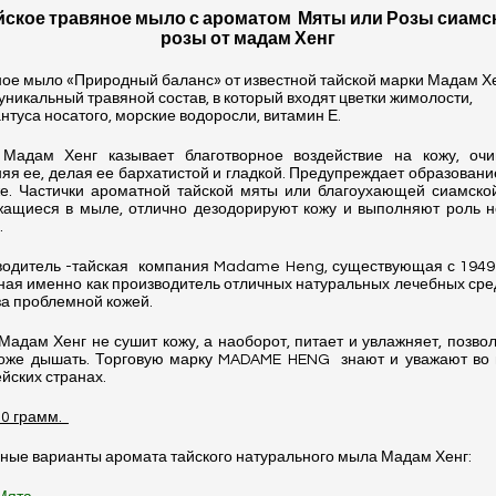
йское травяное мыло с ароматом
Мяты или Розы сиамс
розы от мадам Хенг
ое мыло «Природный баланс» от известной тайской марки Мадам Х
уникальный травяной состав, в который входят цветки жимолости,
нтуса носатого, морские водоросли, витамин Е.
Мадам Хенг казывает благотворное воздействие на кожу, оч
яя ее, делая ее бархатистой и гладкой. Предупреждает образовани
е. Частички ароматной тайской мяты или благоухающей сиамско
жащиеся в мыле, отлично дезодорируют кожу и выполняют роль н
.
одитель -тайская
компания Madame Heng, существующая с 1949 
ная именно как производитель отличных натуральных лечебных сре
за проблемной кожей.
адам Хенг не сушит кожу, а наоборот, питает и увлажняет, позво
коже дышать. Торговую марку MADAME HENG
знают и уважают во
йских странах.
50 грамм.
ные варианты аромата тайского натурального мыла Мадам Хенг: