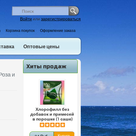
Войти
или
зарегистрироваться
)
Корзина покупок
Оформление заказа
ставка
Оптовые цены
Хиты продаж
Роза и
Хлорофилл без
добавок и примесей
в порошке (1 саше)