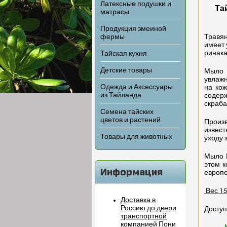
Латексные подушки и
Та
матрасы
Продукция змеиной
фермы
Травян
имеет 
ринака
Тайская кухня
Детские товары
Мыло 
увлажн
Одежда и Аксессуары
на кож
из Тайланда
содер
скраба
Семена тайских
цветов и растений
Произв
извест
Товары для животных
уходу 
Мыло М
этом 
Информация
европе
Вес 1
Доставка в
Россию до двери
Доступ
транспортной
компанией Пони