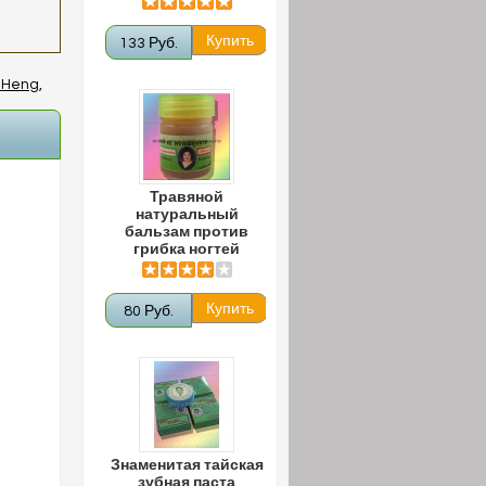
133 Руб.
 Heng
,
Травяной
натуральный
бальзам против
грибка ногтей
80 Руб.
Знаменитая тайская
зубная паста