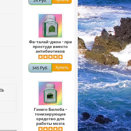
24 Руб.
Фа-талай-джон - при
простуде вместо
антибиотиков
345 Руб.
ть
Гинкго Билоба -
тонизирующее
средство для
работы мозга