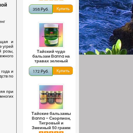
кой
358 Руб.
енг
ищая и
е угрей
й розы,
Тайский чудо
ежного
бальзам Banna на
травах зеленый
года и
172 Руб.
дств по
ляя при
 многих
Тайские бальзамы
Banna – Скорпион,
Тигровый и
Змеиный 50 грамм