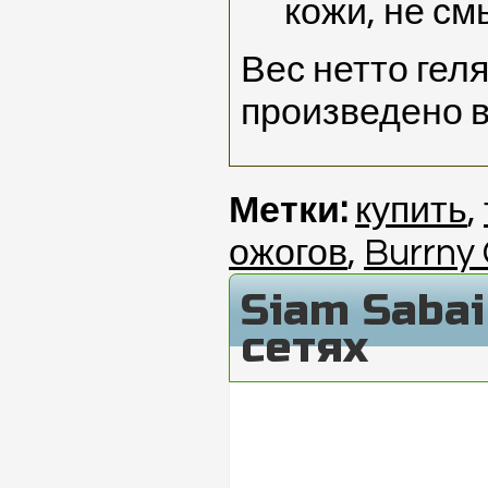
кожи, не см
Вес нетто геля
произведено в
Метки:
купить
,
ожогов
,
Burrny 
Siam Saba
сетях