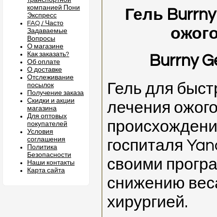
транспортной
компанией Пони
Гель Burrny
Экспресс
FAQ / Часто
ожого
Задаваемые
Вопросы
О магазине
Как заказать?
Burrny G
Об оплате
О доставке
Отслеживание
Гель для быст
посылок
Получение заказа
Скидки и акции
лечения ожого
магазина
Для оптовых
происхождения
покупателей
Условия
соглашения
госпиталя Yan
Политика
Безопасности
своими прогр
Наши контакты
Карта сайта
снижению вес
хирургией.