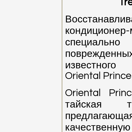
Tr
Восстанавли
кондиционер
специальн
поврежде
известного 
Oriental Prince
Oriental Pri
тайская т
предлагающ
качествен