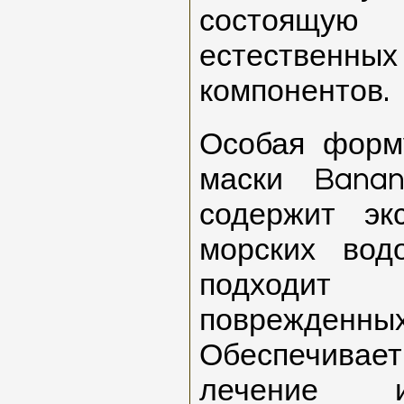
состоящу
естествен
компонентов.
Особая форм
маски Banan
содержит эк
морских вод
подходит
поврежде
Обеспечива
лечение и