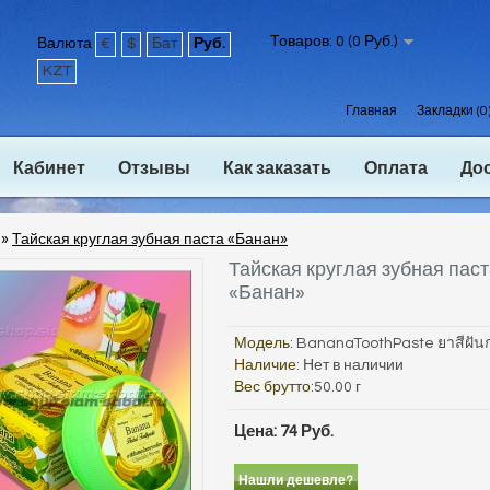
Товаров: 0 (0 Руб.)
Валюта
€
$
Бат
Руб.
KZT
Главная
Закладки (0
Кабинет
Отзывы
Как заказать
Оплата
До
»
Тайская круглая зубная паста «Банан»
Тайская круглая зубная пас
«Банан»
Модель:
BananaToothPaste ยาสีฝันก
Наличие:
Нет в наличии
Вес брутто:
50.00 г
Цена: 74 Руб.
Нашли дешевле?