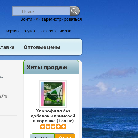
Войти
или
зарегистрироваться
)
Корзина покупок
Оформление заказа
ставка
Оптовые цены
Хиты продаж
та
ล้วย
Хлорофилл без
добавок и примесей
в порошке (1 саше)