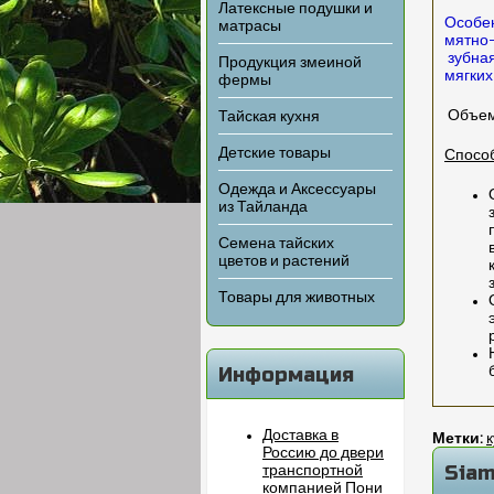
Латексные подушки и
Особен
матрасы
мятно-
зубная
Продукция змеиной
мягких
фермы
Объем 
Тайская кухня
Детские товары
Спосо
Одежда и Аксессуары
из Тайланда
Семена тайских
цветов и растений
Товары для животных
Информация
Доставка в
Метки:
к
Россию до двери
Siam
транспортной
компанией Пони