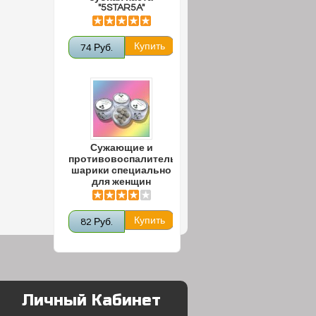
"5STAR5A"
74 Руб.
Сужающие и
противовоспалительные
шарики специально
для женщин
82 Руб.
Личный Кабинет