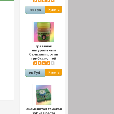
133 Руб.
Травяной
натуральный
бальзам против
грибка ногтей
80 Руб.
Знаменитая тайская
зубная паста