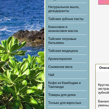
Натуральное мыло,
дезодоранты
Тайские зубные пасты
Кокосовое и
ананасовое масла
Тайские тигровые
бальзамы
Тайская медицина
Ароматерапия
Снижение веса
Описа
Чай
Кофе из Камбоджи и
Кругла
Таиланда
экстра
зубной
Товары для дома
Банано
Только для взрослых
уменьш