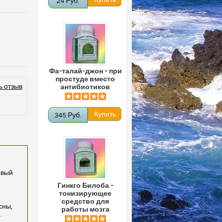
24 Руб.
Фа-талай-джон - при
простуде вместо
ь отзыв
антибиотиков
345 Руб.
овый
Гинкго Билоба -
тонизирующее
средство для
сны,
работы мозга
.