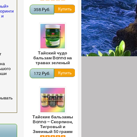
ный»
358 Руб.
моринги
 и
Тайский чудо
т
бальзам Banna на
травах зеленый
 на
ьшого
Ваши
172 Руб.
рывать
Тайские бальзамы
Banna – Скорпион,
Тигровый и
Змеиный 50 грамм