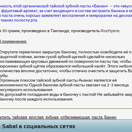
ность этой органической тайской зубной пасты «Банан» – это «вкус
 фруктовый аромат, за счет входящего в состав экстракта банана и 
 паста очень хорошо заживляет воспаления и микроранки на деснах
 тканях полости рта.
30 грамм, произведено в Таиланде, производитель Rochjana.
б применения:
Открутите герметично закрытую баночку, полностью освободите её о
защитной плёнки, затем сухой зубной щеткой сделайте несколько
поглаживающих круговых движений по поверхности пасты так, чтобы
ворсинках зубной щётки образовался небольшой налёт. Этого небол
количества вполне достаточно, чтобы отлично очистить и защитить 
зубы.
Огромным плюсом тайской зубной пасты Ананас является её
экономичность! Одной баночки зубной пасты хватает на 2-3 месяца
регулярного использования.
Не допускайте попадания воды в баночку с пастой! Не забывайте зак
баночку после каждого использования.
упить
,
тайская
,
круглая
,
зубная
,
отбеливающая
,
паста
,
Банан
 Sabai в социальных сетях