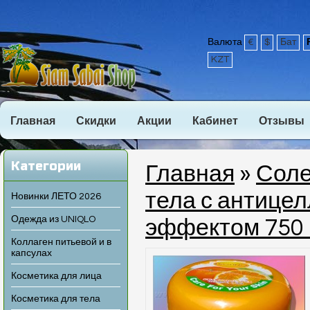
Валюта
€
$
Бат
KZT
Главная
Скидки
Акции
Кабинет
Отзывы
Категории
Главная
»
Соле
тела с антице
Новинки ЛЕТО 2026
Одежда из UNIQLO
эффектом 750
Коллаген питьевой и в
капсулах
Косметика для лица
Косметика для тела