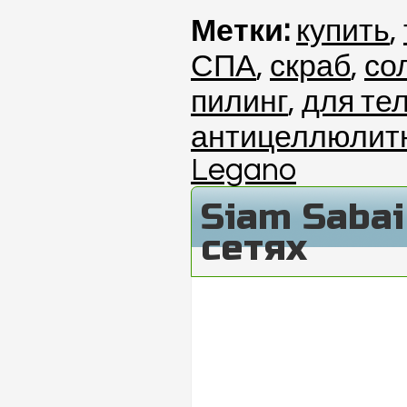
Метки:
купить
,
СПА
,
скраб
,
со
пилинг
,
для те
антицеллюлит
Legano
Siam Saba
сетях