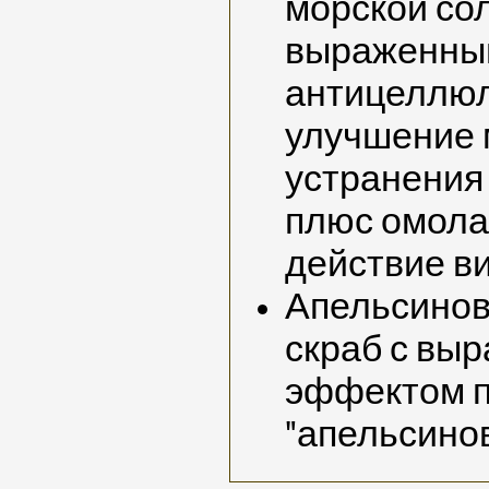
морской со
выраженны
антицеллюл
улучшение 
устранения 
плюс омол
действие в
Апельсинов
скраб с вы
эффектом п
"апельсинов