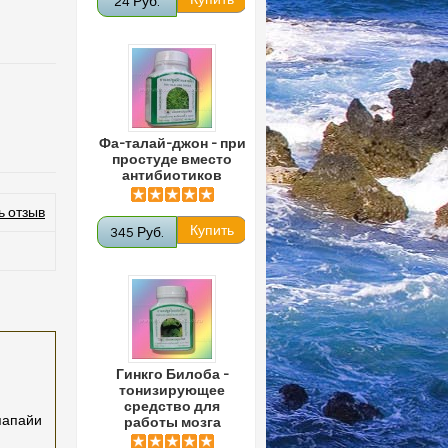
24 Руб.
Фа-талай-джон - при
простуде вместо
антибиотиков
ь отзыв
345 Руб.
Гинкго Билоба -
тонизирующее
средство для
папайи
работы мозга