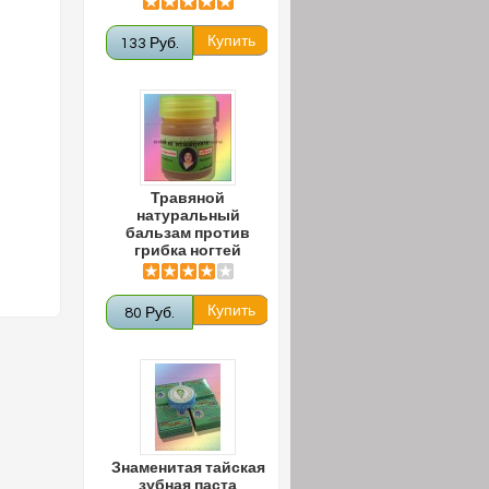
133 Руб.
Травяной
натуральный
бальзам против
грибка ногтей
80 Руб.
Знаменитая тайская
зубная паста