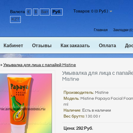
Товаров: 0 (0 Руб.)
Валюта
€
$
Бат
Руб.
KZT
Главная
Закладки (0
Кабинет
Отзывы
Как заказать
Оплата
До
»
Умывалка для лица с папайей Mistine
Умывалка для лица с папай
Mistine
Производитель:
Mistine
Модель:
Mistine Papaya Facial Foa
ml
Наличие:
Есть в наличии
Вес брутто:
130.00 г
Цена: 292 Руб.