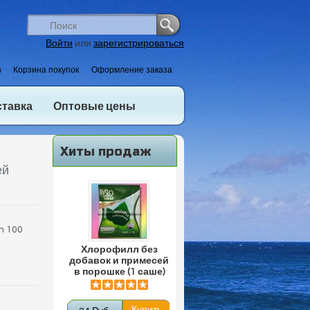
Войти
или
зарегистрироваться
)
Корзина покупок
Оформление заказа
ставка
Оптовые цены
Хиты продаж
ей
m 100
Хлорофилл без
добавок и примесей
в порошке (1 саше)