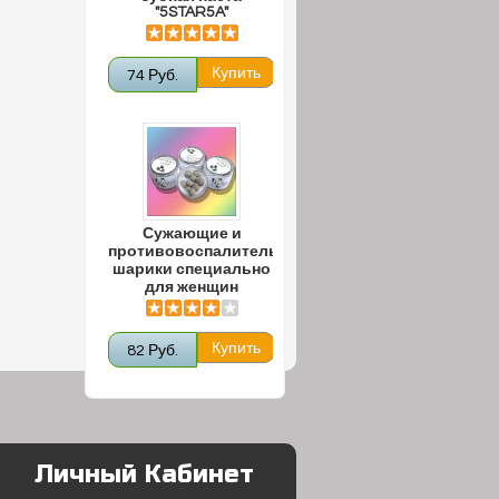
"5STAR5A"
74 Руб.
Сужающие и
противовоспалительные
шарики специально
для женщин
82 Руб.
Личный Кабинет