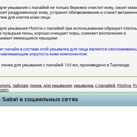
для умывания с папайей не только бережно очистит кожу, смоет мак
коит раздраженную кожу, устранит обезвоживание и станет витамин
лем для клеток кожи лица.
для умывания Mistine с папайей при использовании образует плотн
е пузырьки пены, хорошо очищает поры, снимает воспаления и
шивает имеющиеся прыщики.
кт папайи в составе этой умывалки для лица является омолаживаю
навливающим упругость кожи компонентом.
пенки для умывания с папайей 100 мл, произведено в Таиланде.
упить
,
тайская
,
пенка
,
для умывания
,
умывалка
,
с папайей
,
Mistine
,
P
oam
 Sabai в социальных сетях