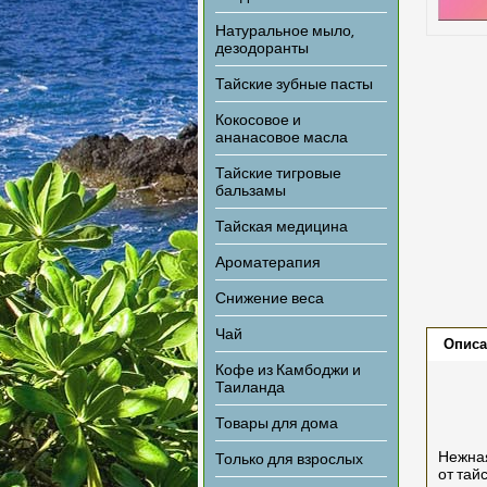
Натуральное мыло,
дезодоранты
Тайские зубные пасты
Кокосовое и
ананасовое масла
Тайские тигровые
бальзамы
Тайская медицина
Ароматерапия
Снижение веса
Чай
Описа
Кофе из Камбоджи и
Таиланда
Товары для дома
Нежная
Только для взрослых
от тай