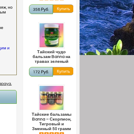
ияж, но
358 Руб.
ным
ые
щим и
Тайский чудо
бальзам Banna на
травах зеленый
172 Руб.
apaya
,
Тайские бальзамы
Banna – Скорпион,
Тигровый и
Змеиный 50 грамм