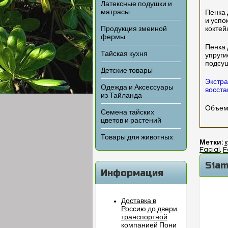
Латексные подушки и
матрасы
Пенка 
и успо
Продукция змеиной
коктей
фермы
Пенка 
Тайская кухня
упруги
подсу
Детские товары
Экстра
Одежда и Аксессуары
восста
из Тайланда
Объем 
Семена тайских
цветов и растений
Товары для животных
Метки:
к
Facial
,
F
Siam
Информация
Доставка в
Россию до двери
транспортной
компанией Пони