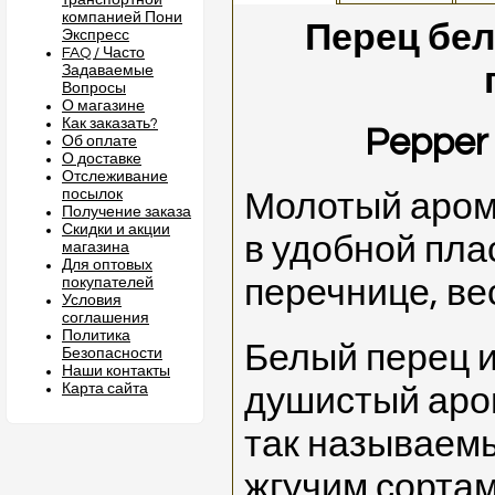
транспортной
компанией Пони
Перец бе
Экспресс
FAQ / Часто
Задаваемые
Вопросы
О магазине
Как заказать?
Pepper 
Об оплате
О доставке
Отслеживание
посылок
Молотый аром
Получение заказа
Скидки и акции
в удобной пла
магазина
Для оптовых
перечнице, ве
покупателей
Условия
соглашения
Политика
Белый перец 
Безопасности
Наши контакты
Карта сайта
душистый аром
так называемы
жгучим сортам