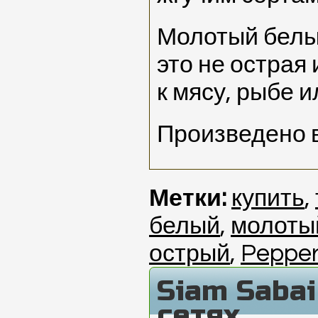
Молотый белый
это не острая
к мясу, рыбе и
Произведено 
Метки:
купить
,
белый
,
молоты
острый
,
Pepper
Siam Saba
сетях