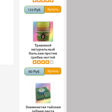
133 Руб.
Травяной
натуральный
бальзам против
грибка ногтей
80 Руб.
Знаменитая тайская
зубная паста