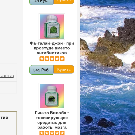
24 Руб.
Фа-талай-джон - при
простуде вместо
антибиотиков
345 Руб.
ь отзыв
Гинкго Билоба -
отив
тонизирующее
средство для
работы мозга