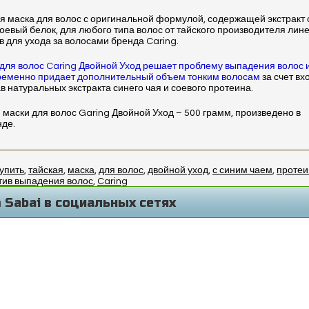
я маска для волос с оригинальной формулой, содержащей экстракт 
соевый белок, для любого типа волос от тайского производителя лин
в для ухода за волосами бренда Caring.
для волос Caring Двойной Уход решает проблему выпадения волос 
ременно придает дополнительный объем тонким волосам
за счет в
ав натуральных экстракта синего чая и соевого протеина.
маски для волос Garing Двойной Уход – 500 грамм, произведено в
нде.
упить
,
тайская
,
маска
,
для волос
,
двойной уход
,
с синим чаем
,
проте
тив выпадения волос
,
Caring
 Sabai в социальных сетях