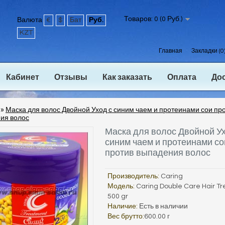
Товаров: 0 (0 Руб.)
Валюта
€
$
Бат
Руб.
KZT
Главная
Закладки (0
Кабинет
Отзывы
Как заказать
Оплата
До
»
Маска для волос Двойной Уход с синим чаем и протеинами сои пр
ия волос
Маска для волос Двойной Ух
синим чаем и протеинами со
против выпадения волос
Производитель:
Caring
Модель:
Caring Double Care Hair T
500 gr
Наличие:
Есть в наличии
Вес брутто:
600.00 г