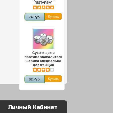
"5STAR5A"
74 Руб.
Сужающие и
противовоспалительные
шарики специально
для женщин
82 Руб.
Личный Кабинет