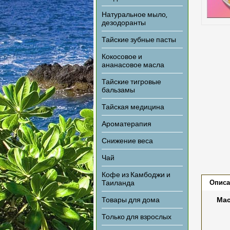
Натуральное мыло,
дезодоранты
Тайские зубные пасты
Кокосовое и
ананасовое масла
Тайские тигровые
бальзамы
Тайская медицина
Ароматерапия
Снижение веса
Чай
Кофе из Камбоджи и
Описа
Таиланда
Товары для дома
Мас
Только для взрослых