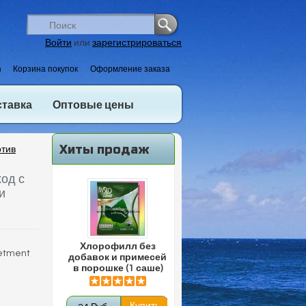
Войти
или
зарегистрироваться
)
Корзина покупок
Оформление заказа
ставка
Оптовые цены
Хиты продаж
отив
од с
и
Хлорофилл без
retment
добавок и примесей
в порошке (1 саше)