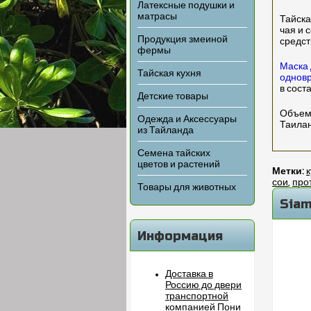
Латексные подушки и
матрасы
Тайска
чая и 
Продукция змеиной
средст
фермы
Маска 
Тайская кухня
однов
в сост
Детские товары
Объем 
Одежда и Аксессуары
Таила
из Тайланда
Семена тайских
цветов и растений
Метки:
к
сои
,
про
Товары для животных
Siam
Информация
Доставка в
Россию до двери
транспортной
компанией Пони