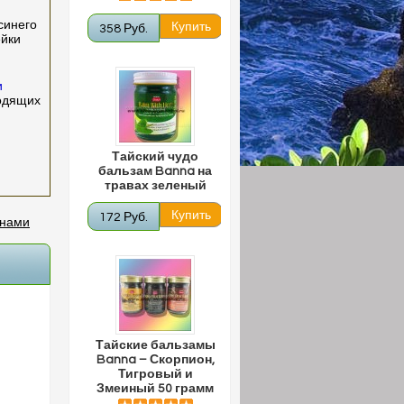
синего
358 Руб.
ейки
и
ходящих
Тайский чудо
бальзам Banna на
травах зеленый
172 Руб.
инами
Тайские бальзамы
Banna – Скорпион,
Тигровый и
Змеиный 50 грамм