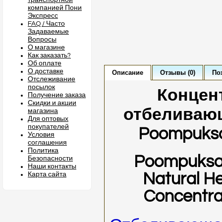
транспортной
компанией Пони
Экспресс
FAQ / Часто
Задаваемые
Вопросы
О магазине
Как заказать?
Об оплате
О доставке
Описание
Отзывы (0)
По
Отслеживание
посылок
Концен
Получение заказа
Скидки и акции
отбеливающ
магазина
Для оптовых
покупателей
Poompuksa
Условия
соглашения
Политика
Poompuksa 
Безопасности
Наши контакты
Natural H
Карта сайта
Concentra