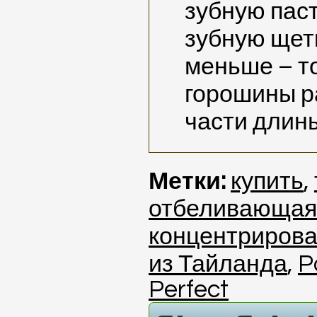
зубную паст
зубную щетк
меньше – то
горошины р
части длин
Метки:
купить
,
отбеливающая
концентриров
из Тайланда
,
P
Perfect