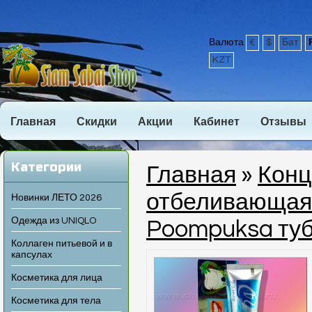
Валюта
€
$
Бат
KZT
Главная
Скидки
Акции
Кабинет
Отзывы
Категории
Главная
»
Конц
отбеливающая 
Новинки ЛЕТО 2026
Одежда из UNIQLO
Poompuksa туб
Коллаген питьевой и в
капсулах
Косметика для лица
Косметика для тела