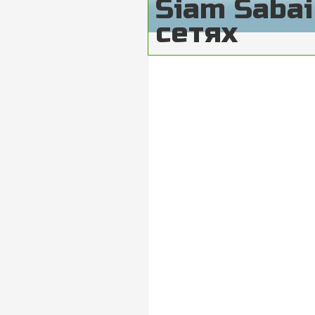
Siam Saba
сетях