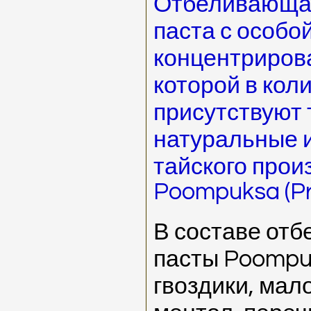
Отбеливающая
паста с особо
концентриров
которой в кол
присутствуют 
натуральные 
тайского прои
Poompuksa (Pri
В составе от
пасты Poompu
гвоздики, мал