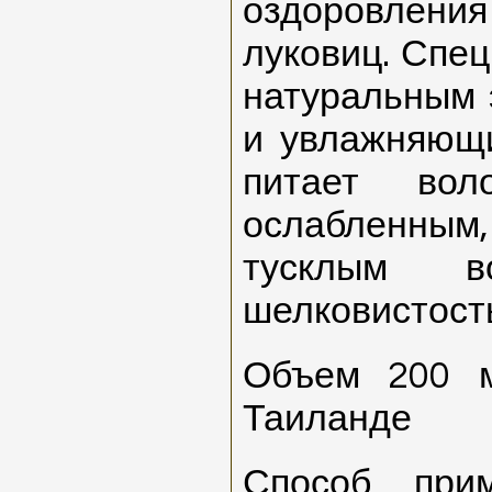
оздоровле
луковиц. Спе
натуральным 
и увлажняющ
питает воло
ослабленны
тусклым во
шелковистость
Объем 200 м
Таиланде
Способ при