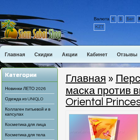
Валюта
€
$
Бат
KZT
Главная
Скидки
Акции
Кабинет
Отзывы
Категории
Главная
»
Перс
маска против 
Новинки ЛЕТО 2026
Oriental Prince
Одежда из UNIQLO
Коллаген питьевой и в
капсулах
Косметика для лица
Косметика для тела