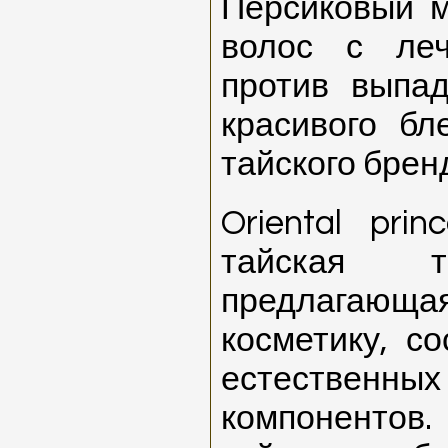
Персиковый м
волос с ле
против выпа
красивого бл
тайского брен
Oriental pri
тайская т
предлагающ
косметику, с
естествен
компонентов. 