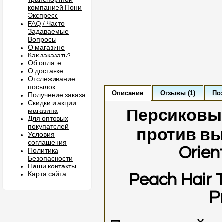
транспортной
компанией Пони
Экспресс
FAQ / Часто
Задаваемые
Вопросы
О магазине
Как заказать?
Об оплате
О доставке
Отслеживание
посылок
Описание
Отзывы (1)
По
Получение заказа
Скидки и акции
Персиковы
магазина
Для оптовых
покупателей
против в
Условия
соглашения
Orien
Политика
Безопасности
Наши контакты
Карта сайта
Peach Hair 
P