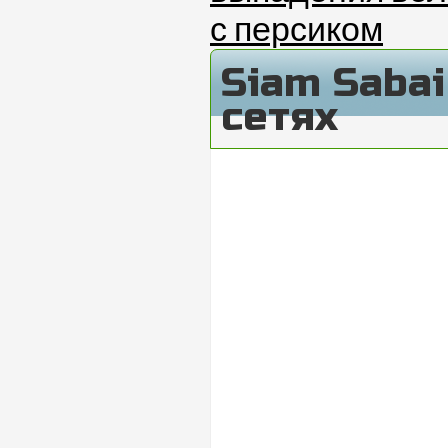
с персиком
Siam Saba
сетях