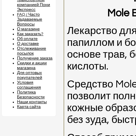
транспортной
компанией Пони
Экспресс
Mole 
FAQ / Часто
Задаваемые
Вопросы
Лекарство дл
О магазине
Как заказать?
Об оплате
папиллом и бо
О доставке
Отслеживание
основе трав, 
посылок
Получение заказа
Скидки и акции
кислоты.
магазина
Для оптовых
покупателей
Средство Mole
Условия
соглашения
Политика
позволит пол
Безопасности
Наши контакты
кожные образо
Карта сайта
без зуда, быс