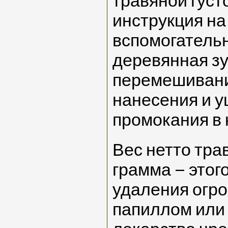
травяной густ
инструкция на
вспомогатель
деревянная зу
перемешивани
нанесения и у
промокания в 
Вес нетто тра
грамма – этог
удаления огро
папиллом или