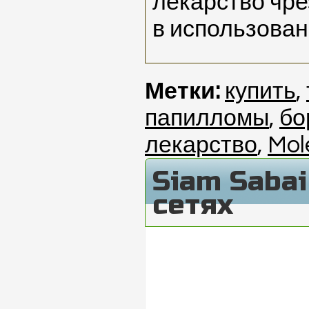
лекарство чр
в использова
Метки:
купить
,
папилломы
,
бо
лекарство
,
Mol
Siam Saba
сетях