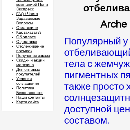
транспортной
компанией Пони
отбеливан
Экспресс
FAQ / Часто
Задаваемые
Arche 
Вопросы
О магазине
Как заказать?
Об оплате
Популярный у
О доставке
Отслеживание
отбеливающий
посылок
Получение заказа
Скидки и акции
тела с жемчуж
магазина
Для оптовых
пигментных пя
покупателей
Условия
соглашения
также просто
Политика
Безопасности
солнцезащитн
Наши контакты
Карта сайта
доступной цен
составом.