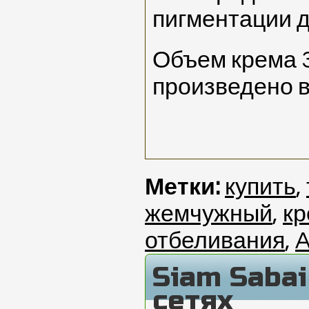
пигментации д
Объем крема 3
произведено 
Метки:
купить
,
жемчужный
,
кр
отбеливания
,
A
Siam Saba
сетях