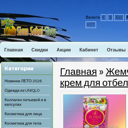
Валюта
€
$
Бат
KZT
Главная
Скидки
Акции
Кабинет
Отзывы
Категории
Главная
»
Жемч
крем для отбел
Новинки ЛЕТО 2026
Одежда из UNIQLO
Коллаген питьевой и в
капсулах
Косметика для лица
Косметика для тела