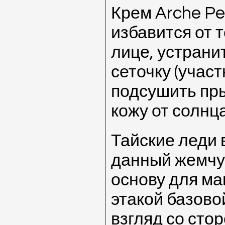
Крем Arche Pe
избавится от 
лице, устрани
сеточку (учас
подсушить пр
кожу от солнца
Тайские леди
данный жемчу
основу для ма
этакой базово
взгляд со сто