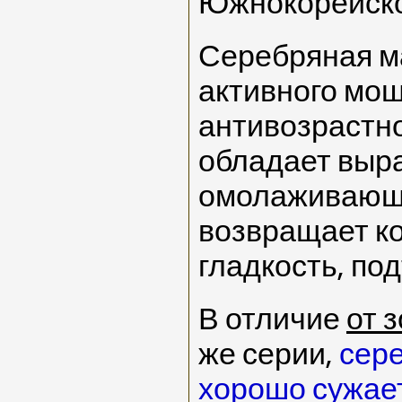
Южнокорейско
Серебряная ма
активного мо
антивозрастно
обладает вы
омолаживающи
возвращает ко
гладкость, по
В отличие
от 
же серии,
сер
хорошо сужает