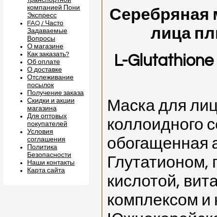
транспортной
компанией Пони
Серебряная м
Экспресс
FAQ / Часто
лица пл
Задаваемые
Вопросы
О магазине
Как заказать?
L-Glutathione
Об оплате
О доставке
Отслеживание
посылок
Получение заказа
Скидки и акции
Маска для лиц
магазина
Для оптовых
коллоидного с
покупателей
Условия
обогащенная 
соглашения
Политика
Безопасности
Глутатионом, 
Наши контакты
Карта сайта
кислотой, ви
комплексом и