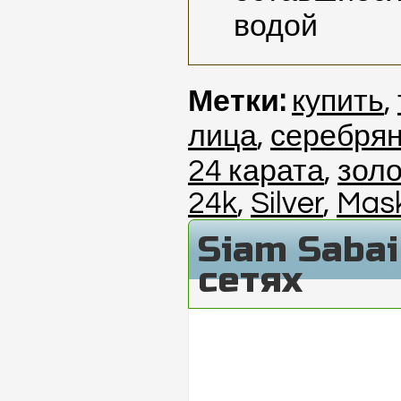
водой
Метки:
купить
,
лица
,
серебря
24 карата
,
зол
24k
,
Silver
,
Mas
Siam Saba
сетях