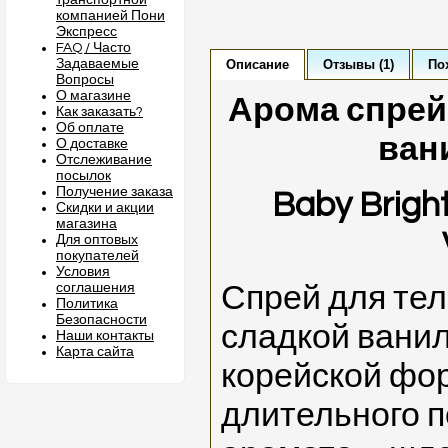
транспортной
компанией Пони
Экспресс
FAQ / Часто
Задаваемые
Описание
Отзывы (1)
По
Вопросы
О магазине
Арома спрей
Как заказать?
Об оплате
ван
О доставке
Отслеживание
посылок
Получение заказа
Baby Brigh
Скидки и акции
магазина
Для оптовых
покупателей
Условия
соглашения
Спрей для тел
Политика
Безопасности
сладкой ванил
Наши контакты
Карта сайта
корейской фо
длительного п