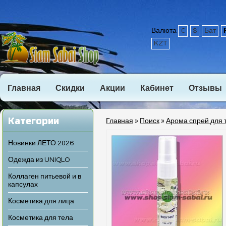
Валюта
€
$
Бат
KZT
Главная
Скидки
Акции
Кабинет
Отзывы
Категории
Главная
»
Поиск
»
Арома спрей для 
Новинки ЛЕТО 2026
Одежда из UNIQLO
Коллаген питьевой и в
капсулах
Косметика для лица
Косметика для тела