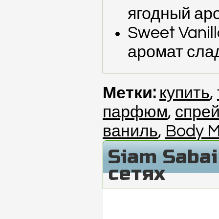
ягодный ар
Sweet Vanill
аромат сла
Метки:
купить
,
парфюм
,
спре
ваниль
,
Body M
Siam Saba
сетях