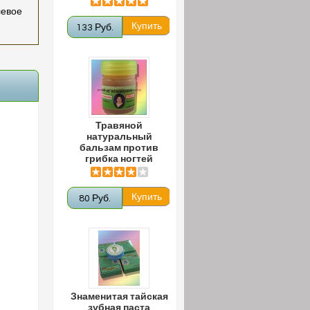
левое
133 Руб.
Травяной
натуральный
бальзам против
грибка ногтей
80 Руб.
Знаменитая тайская
зубная паста