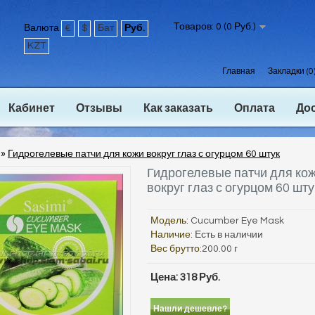
Товаров: 0 (0 Руб.)
Валюта
€
$
Бат
Руб.
KZT
Главная
Закладки (0
Кабинет
Отзывы
Как заказать
Оплата
До
»
Гидрогелевые патчи для кожи вокруг глаз с огурцом 60 штук
Гидрогелевые патчи для ко
вокруг глаз с огурцом 60 шту
Модель:
Cucumber Eye Mask
Наличие:
Есть в наличии
Вес брутто:
200.00 г
Цена: 318 Руб.
Нашли дешевле?