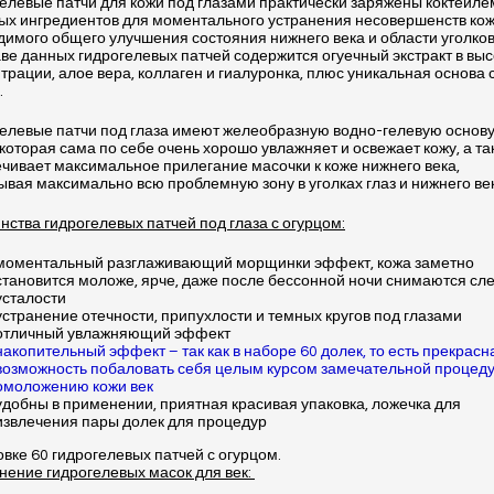
елевые патчи для кожи под глазами практически заряжены коктейле
ых ингредиентов для моментального устранения несовершенств кож
димого общего улучшения состояния нижнего века и области уголков
аве данных гидрогелевых патчей содержится огуечный экстракт в вы
трации, алое вера, коллаген и гиалуронка, плюс уникальная основа
.
елевые патчи под глаза имеют желеобразную водно-гелевую основу
, которая сама по себе очень хорошо увлажняет и освежает кожу, а та
чивает максимальное прилегание масочки к коже нижнего века,
ывая максимально всю проблемную зону в уголках глаз и нижнего ве
нства гидрогелевых патчей под глаза с огурцом:
моментальный разглаживающий морщинки эффект, кожа заметно
становится моложе, ярче, даже после бессонной ночи снимаются сл
усталости
устранение отечности, припухлости и темных кругов под глазами
отличный увлажняющий эффект
накопительный эффект – так как в наборе 60 долек, то есть прекрасн
возможность побаловать себя целым курсом замечательной процед
омоложению кожи век
удобны в применении, приятная красивая упаковка, ложечка для
извлечения пары долек для процедур
овке 60 гидрогелевых патчей с огурцом.
ение гидрогелевых масок для век: