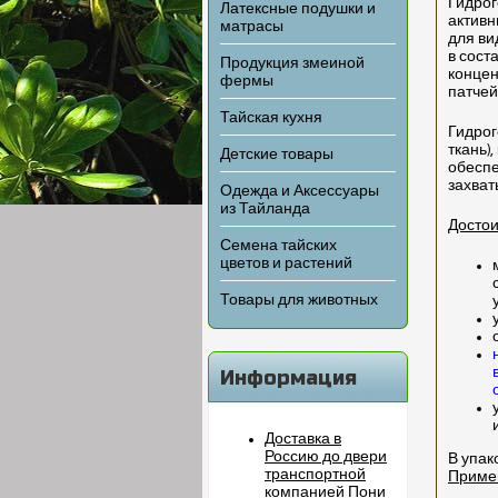
Гидрог
Латексные подушки и
активн
матрасы
для ви
в сост
Продукция змеиной
концен
фермы
патчей
Тайская кухня
Гидрог
ткань)
Детские товары
обеспе
захват
Одежда и Аксессуары
из Тайланда
Достои
Семена тайских
цветов и растений
Товары для животных
Информация
Доставка в
Россию до двери
В упак
транспортной
Примен
компанией Пони