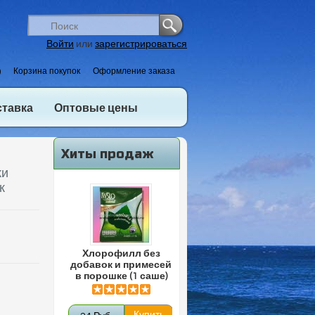
Войти
или
зарегистрироваться
)
Корзина покупок
Оформление заказа
ставка
Оптовые цены
Хиты продаж
жи
к
Хлорофилл без
добавок и примесей
в порошке (1 саше)