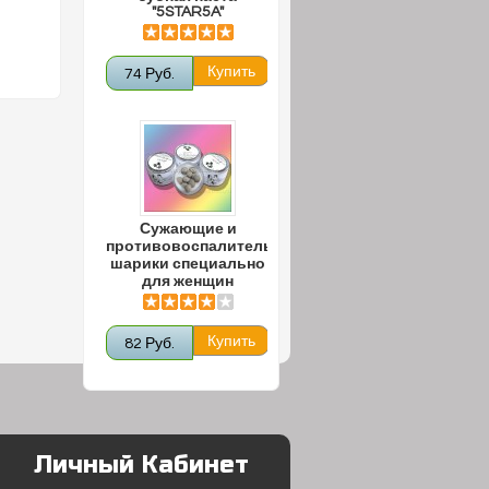
"5STAR5A"
74 Руб.
Сужающие и
противовоспалительные
шарики специально
для женщин
82 Руб.
Личный Кабинет