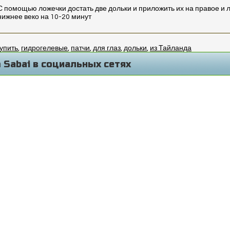
С помощью ложечки достать две дольки и приложить их на правое и 
нижнее веко на 10-20 минут
упить
,
гидрогелевые
,
патчи
,
для глаз
,
дольки
,
из Тайланда
 Sabai в социальных сетях