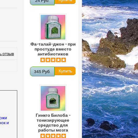
24 Руб.
Фа-талай-джон - при
простуде вместо
ь отзыв
антибиотиков
345 Руб.
Гинкго Билоба -
кожи
тонизирующее
ок и
средство для
работы мозга