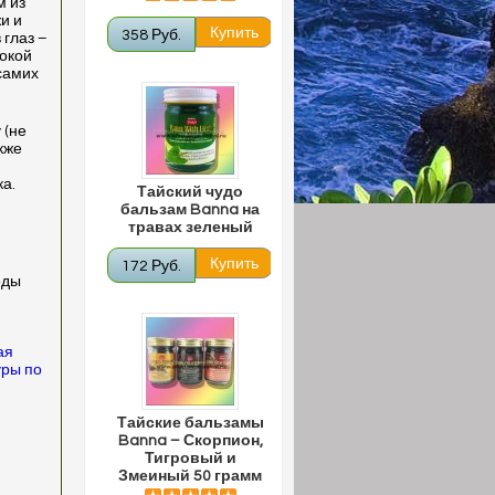
м из
и и
358 Руб.
 глаз –
сокой
 самих
 (не
кже
ка.
Тайский чудо
бальзам Banna на
травах зеленый
172 Руб.
еды
ая
уры по
Тайские бальзамы
Banna – Скорпион,
Тигровый и
Змеиный 50 грамм