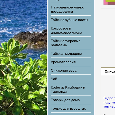
Натуральное мыло,
дезодоранты
Тайские зубные пасты
Кокосовое и
ананасовое масла
Тайские тигровые
бальзамы
Тайская медицина
Ароматерапия
Снижение веса
Описа
Чай
Кофе из Камбоджи и
Таиланда
Гидрог
Товары для дома
под гл
темных
Только для взрослых