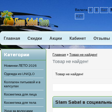
Валюта
€
$
Бат
KZT
Главная
Скидки
Акции
Кабинет
Отзывы
Категории
Главная
»
Товар не найден!
Товар не найден!
Новинки ЛЕТО 2026
Одежда из UNIQLO
Товар не найден!
Коллаген питьевой и в
капсулах
Косметика для лица
Siam Sabai в социальн
Косметика для тела
Уход за волосами