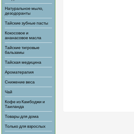
Натуральное мыло,
дезодоранты
Тайские зубные пасты
Кокосовое и
ананасовое масла
Тайские тигровые
бальзамы
Тайская медицина
Ароматерапия
Снижение веса
Чай
Кофе из Камбоджи и
Таиланда
Товары для дома
Только для взрослых