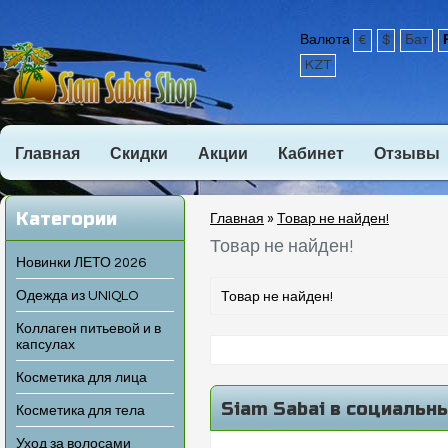
Валюта
€
$
Бат
KZT
Главная
Скидки
Акции
Кабинет
Отзывы
Категории
Главная
»
Товар не найден!
Товар не найден!
Новинки ЛЕТО 2026
Одежда из UNIQLO
Товар не найден!
Коллаген питьевой и в
капсулах
Косметика для лица
Siam Sabai в социальн
Косметика для тела
Уход за волосами