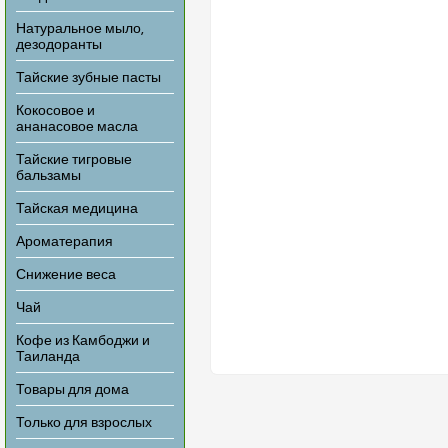
Натуральное мыло,
дезодоранты
Тайские зубные пасты
Кокосовое и
ананасовое масла
Тайские тигровые
бальзамы
Тайская медицина
Ароматерапия
Снижение веса
Чай
Кофе из Камбоджи и
Таиланда
Товары для дома
Только для взрослых