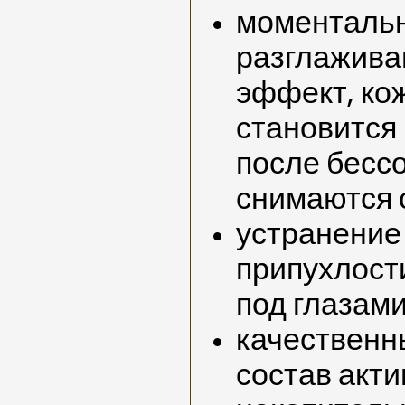
моменталь
разглажив
эффект, ко
становится 
после бесс
снимаются 
устранение
припухлости
под глазам
качествен
состав акт