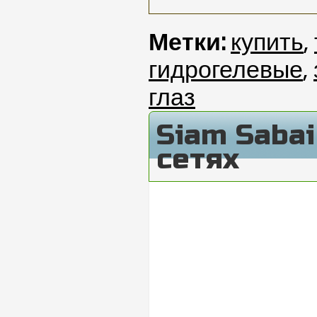
Метки:
купить
,
гидрогелевые
,
глаз
Siam Saba
сетях