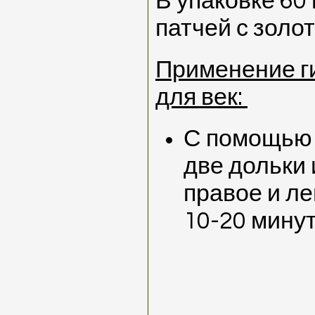
В упаковке 60
патчей с золо
Применение г
для век:
С помощью 
две дольки 
правое и ле
10-20 мину