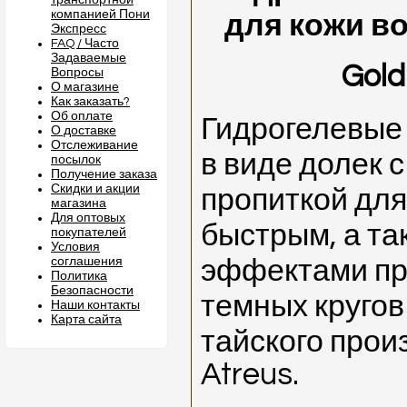
транспортной
компанией Пони
для кожи во
Экспресс
FAQ / Часто
Задаваемые
Gold
Вопросы
О магазине
Как заказать?
Об оплате
Гидрогелевые 
О доставке
Отслеживание
в виде долек 
посылок
Получение заказа
Скидки и акции
пропиткой для
магазина
Для оптовых
быстрым, а т
покупателей
Условия
соглашения
эффектами пр
Политика
Безопасности
темных кругов
Наши контакты
Карта сайта
тайского прои
Atreus.