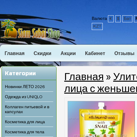
Валюта
€
$
Бат
KZT
Главная
Скидки
Акции
Кабинет
Отзывы
Категории
Главная
»
Улит
лица с женьшен
Новинки ЛЕТО 2026
Одежда из UNIQLO
Коллаген питьевой и в
капсулах
Косметика для лица
Косметика для тела