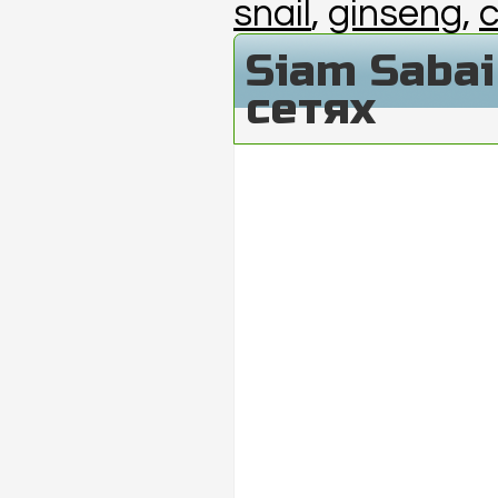
snail
,
ginseng
,
Siam Saba
сетях