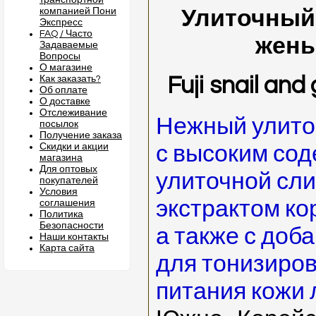
транспортной
компанией Пони
Улиточный 
Экспресс
FAQ / Часто
жень
Задаваемые
Вопросы
О магазине
Fuji snail an
Как заказать?
Об оплате
О доставке
Отслеживание
Нежный улито
посылок
Получение заказа
Скидки и акции
с высоким со
магазина
Для оптовых
улиточной сл
покупателей
Условия
экстрактом ко
соглашения
Политика
Безопасности
а также с доб
Наши контакты
Карта сайта
для тонизиров
питания кожи 