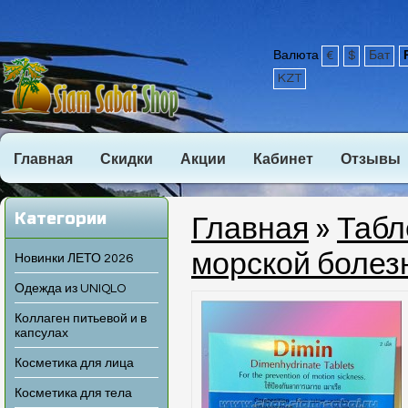
Валюта
€
$
Бат
KZT
Главная
Скидки
Акции
Кабинет
Отзывы
Категории
Главная
»
Табл
морской болез
Новинки ЛЕТО 2026
Одежда из UNIQLO
Коллаген питьевой и в
капсулах
Косметика для лица
Косметика для тела