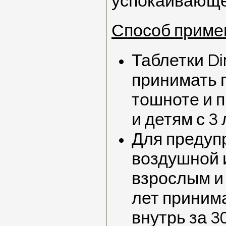
успокаивающе
Способ примен
Таблетки D
принимать 
тошноте и 
и детям с 3 
Для предуп
воздушной 
взрослым и
лет принима
внутрь за 3