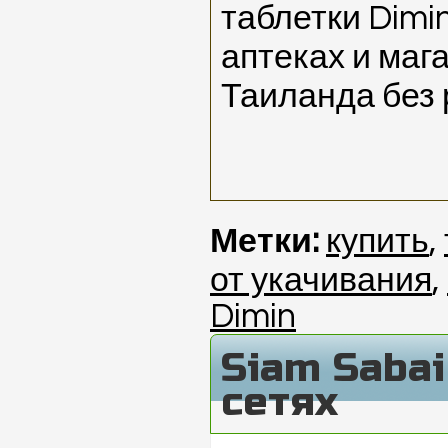
таблетки Dimi
аптеках и маг
Таиланда без 
Метки:
купить
,
от укачивания
,
Dimin
Siam Saba
сетях