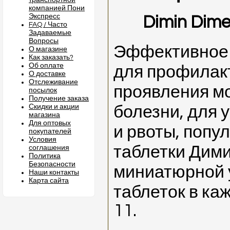
транспортной
компанией Пони
Экспресс
Dimin Dime
FAQ / Часто
Задаваемые
Вопросы
Эффективное 
О магазине
Как заказать?
Об оплате
для профилакт
О доставке
Отслеживание
проявления м
посылок
Получение заказа
Скидки и акции
болезни, для 
магазина
Для оптовых
и рвоты, попу
покупателей
Условия
таблетки Дим
соглашения
Политика
Безопасности
миниатюрной у
Наши контакты
Карта сайта
таблеток в ка
11.