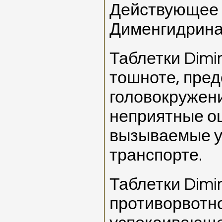
Действующее 
Дименгидринат
Таблетки Dimi
тошноте, пре
головокружени
неприятные о
вызываемые у
транспорте.
Таблетки Dimi
противорвотн