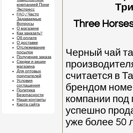
транспортной
Тр
компанией Пони
Экспресс
FAQ / Часто
Задаваемые
Three Horse
Вопросы
О магазине
Как заказать?
Об оплате
О доставке
Отслеживание
Черный чай та
посылок
Получение заказа
производителя
Скидки и акции
магазина
Для оптовых
считается в 
покупателей
Условия
брендом номер
соглашения
Политика
Безопасности
компании под
Наши контакты
Карта сайта
успешно прод
уже более 50 л