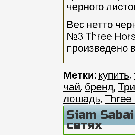
черного листо
Вес нетто чер
№3 Three Hors
произведено в
Метки:
купить
,
чай
,
бренд
,
Тр
лошадь
,
Three
Siam Saba
сетях