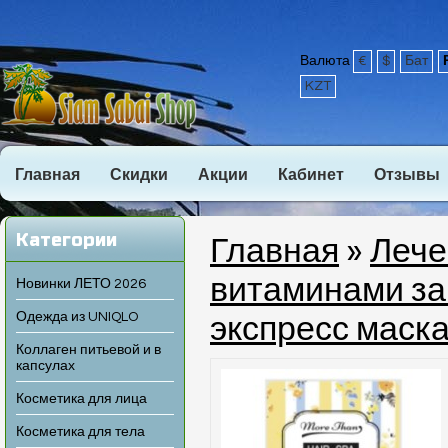
Валюта
€
$
Бат
KZT
Главная
Скидки
Акции
Кабинет
Отзывы
Категории
Главная
»
Лече
витаминами за 
Новинки ЛЕТО 2026
Одежда из UNIQLO
экспресс маск
Коллаген питьевой и в
капсулах
Косметика для лица
Косметика для тела