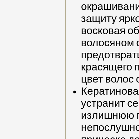
окрашивани
защиту ярко
восковая о
волосяном 
предотврат
красящего п
цвет волос
Кератинова
устранит се
излишнюю п
непослушно