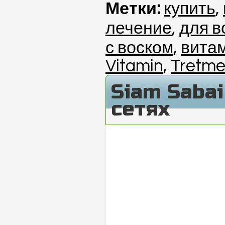
Метки:
купить
,
лечение
,
для в
с воском
,
вита
Vitamin
,
Tretme
Siam Saba
сетях