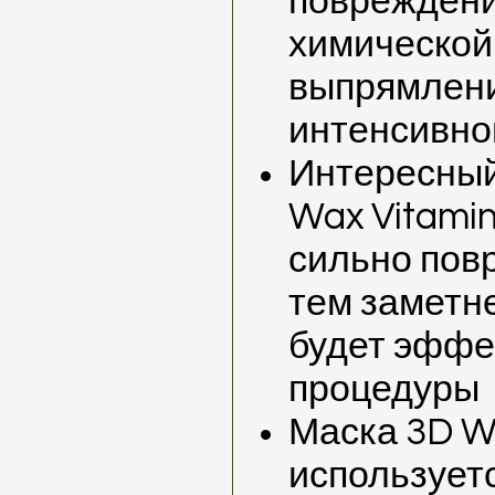
повреждени
химической
выпрямлени
интенсивно
Интересный
Wax Vitamin
сильно пов
тем заметн
будет эффе
процедуры
Маска 3D Wa
используетс