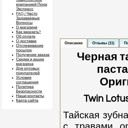
транспортной
компанией Пони
Экспресс
FAQ / Часто
Задаваемые
Вопросы
О магазине
Как заказать?
Об оплате
О доставке
Описание
Отзывы (11)
П
Отслеживание
посылок
Черная т
Получение заказа
Скидки и акции
магазина
паста
Для оптовых
покупателей
Условия
Ориг
соглашения
Политика
Безопасности
Twin Lotus
Наши контакты
Карта сайта
Тайская зубна
с травами о