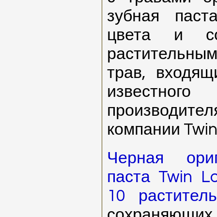
зубная паст
цвета и со
растительны
трав, входящ
известно
производит
компании Twin
Черная ори
паста Twin L
10 растител
сохраняющих