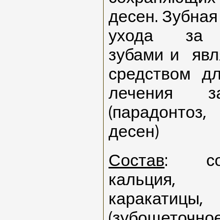
десен. Зубная
ухода за ч
зубами и
явл
средством д
лечения
з
(парадонтоз
десен)
Состав
: со
кальция, 
каракат
(зубощето