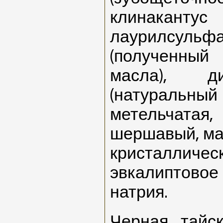
клинакан
лаурилсу
(полученны
масла), д
(натуральный
метельча
шершавый, ма
кристалли
эвкалиптово
натрия.
Черная тайс