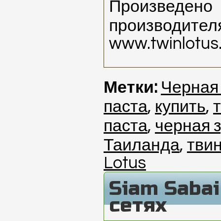
Произведено
производител
www.twinlotus
Метки:
Черная 
паста
,
купить
,
паста
,
черная з
Таиланда
,
твин
Lotus
Siam Saba
сетях