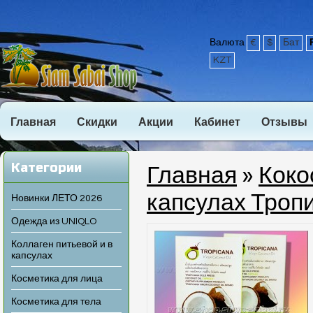
Валюта
€
$
Бат
KZT
Главная
Скидки
Акции
Кабинет
Отзывы
Категории
Главная
»
Коко
капсулах Троп
Новинки ЛЕТО 2026
Одежда из UNIQLO
Коллаген питьевой и в
капсулах
Косметика для лица
Косметика для тела