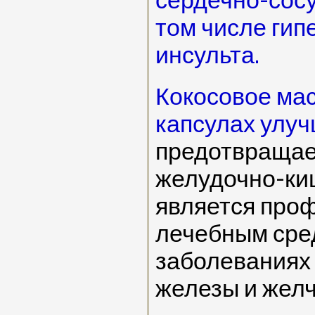
сердечно-сосу
том числе гип
инсульта.
Кокосовое мас
капсулах улу
предотвращае
желудочно-киш
является про
лечебным сре
заболеваниях
железы и желч