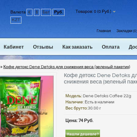
Товаров: 0 (0 Руб.)
Валюта
€
$
Бат
Руб.
KZT
Главная
Закладки (0
Кабинет
Отзывы
Как заказать
Оплата
До
»
Кофе детокс Dene Detoks для снижения веса (зеленый пакетик)
Кофе детокс Dene Detoks д
снижения веса (зеленый пак
Модель:
Dene Detoks Coffee 22g
Наличие:
Есть в наличии
Вес брутто:
30.00 г
Цена: 74 Руб.
Нашли дешевле?