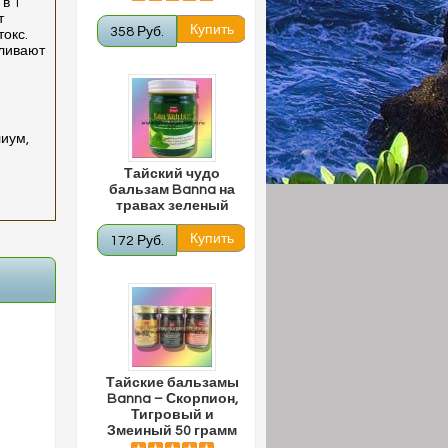
в 1
т
358 Руб.
окс.
аливают
лиум,
Тайский чудо
бальзам Banna на
травах зеленый
172 Руб.
Тайские бальзамы
Banna – Скорпион,
Тигровый и
Змеиный 50 грамм