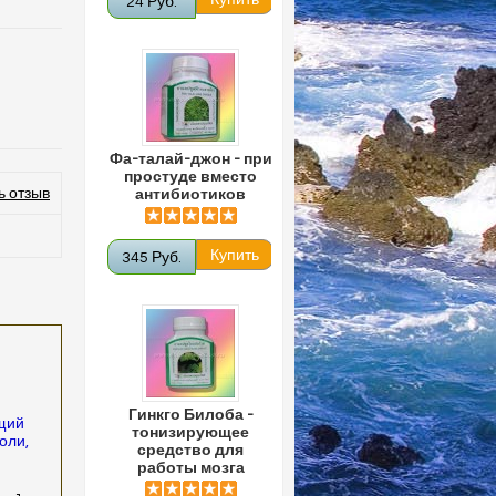
24 Руб.
Фа-талай-джон - при
простуде вместо
ь отзыв
антибиотиков
345 Руб.
Гинкго Билоба -
щий
тонизирующее
оли,
средство для
работы мозга