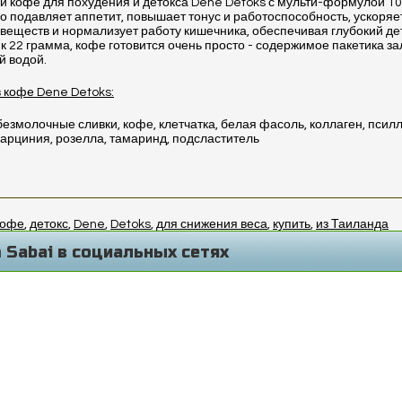
й кофе для похудения и детокса Dene Detoks с мульти-формулой 10 
о подавляет аппетит, повышает тонус и работоспособность, ускоряе
веществ и нормализует работу кишечника, обеспечивая глубокий дет
к 22 грамма, кофе готовится очень просто - содержимое пакетика з
й водой.
 кофе Dene Detoks:
безмолочные сливки, кофе, клетчатка, белая фасоль, коллаген, псил
гарциния, розелла, тамаринд, подсластитель
кофе
,
детокс
,
Dene
,
Detoks
,
для снижения веса
,
купить
,
из Таиланда
 Sabai в социальных сетях