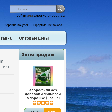
Войти
или
зарегистрироваться
)
Корзина покупок
Оформление заказа
ставка
Оптовые цены
Хиты продаж
ля
етик)
Хлорофилл без
добавок и примесей
в порошке (1 саше)