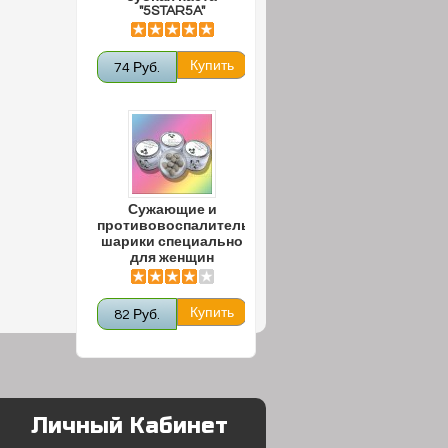
"5STAR5A"
74 Руб.
Сужающие и
противовоспалительные
шарики специально
для женщин
82 Руб.
Личный Кабинет