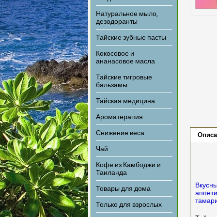
Натуральное мыло,
дезодоранты
Тайские зубные пасты
Кокосовое и
ананасовое масла
Тайские тигровые
бальзамы
Тайская медицина
Ароматерапия
Снижение веса
Описа
Чай
Кофе из Камбоджи и
Таиланда
Вкусны
Товары для дома
аппети
тамари
Только для взрослых