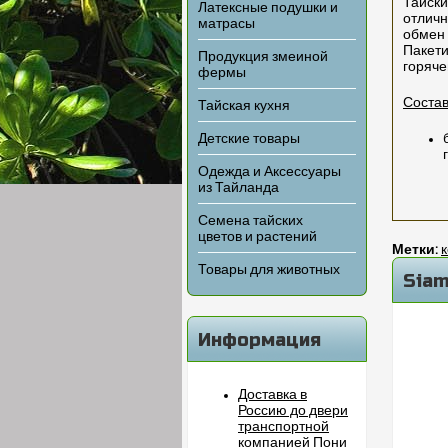
Тайски
Латексные подушки и
отличн
матрасы
обмен 
Пакети
Продукция змеиной
горяче
фермы
Состав
Тайская кухня
Детские товары
Одежда и Аксессуары
из Тайланда
Семена тайских
цветов и растений
Метки:
Товары для животных
Siam
Информация
Доставка в
Россию до двери
транспортной
компанией Пони