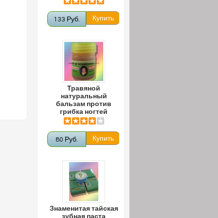
133 Руб.
Травяной
натуральный
бальзам против
грибка ногтей
80 Руб.
Знаменитая тайская
зубная паста