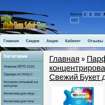
Валюта
€
$
Бат
KZT
Главная
Скидки
Акции
Кабинет
Отзывы
Категории
Главная
»
Пар
концентриров
Новинки ЛЕТО 2026
Одежда из UNIQLO
Свежий Букет 
Коллаген питьевой и в
капсулах
Косметика для лица
Косметика для тела