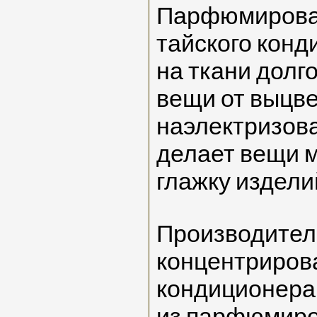
Парфюмирован
тайского кон
на ткани долг
вещи от выцве
наэлектризова
делает вещи м
глажку издели
Производител
концентриров
кондиционера