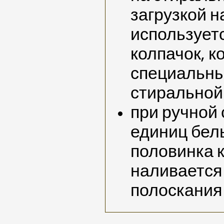
загрузкой н
использует
колпачок, к
специальны
стирально
при ручной 
единиц бел
половинка 
наливается 
полоскания