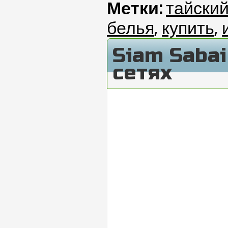
Метки:
тайски
белья
,
купить
,
Siam Saba
сетях