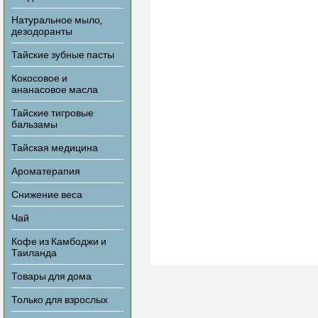
Натуральное мыло,
дезодоранты
Тайские зубные пасты
Кокосовое и
ананасовое масла
Тайские тигровые
бальзамы
Тайская медицина
Ароматерапия
Снижение веса
Чай
Кофе из Камбоджи и
Таиланда
Товары для дома
Только для взрослых