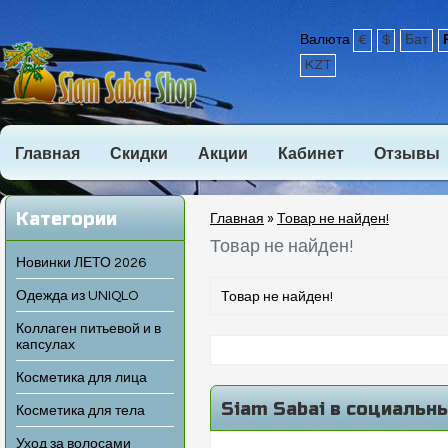
Валюта
€
$
Бат
KZT
Главная
Скидки
Акции
Кабинет
Отзывы
Категории
Главная
»
Товар не найден!
Товар не найден!
Новинки ЛЕТО 2026
Одежда из UNIQLO
Товар не найден!
Коллаген питьевой и в
капсулах
Косметика для лица
Siam Sabai в социальн
Косметика для тела
Уход за волосами