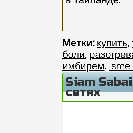
в Таиланде.
Метки:
купить
,
боли
,
разогре
имбирем
,
Isme
Siam Saba
сетях