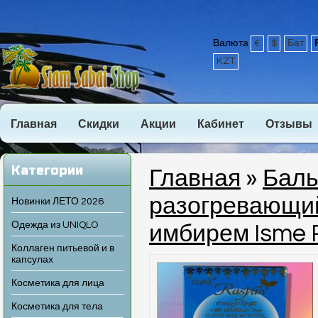
Валюта
€
$
Бат
KZT
Главная
Скидки
Акции
Кабинет
Отзывы
Категории
Главная
»
Баль
разогревающий
Новинки ЛЕТО 2026
Одежда из UNIQLO
имбирем Isme 
Коллаген питьевой и в
капсулах
Косметика для лица
Косметика для тела