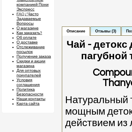
транспортной
компанией Пони
Экспресс
FAQ / Часто
Задаваемые
Вопросы
О магазине
Описание
Отзывы (3)
По
Как заказать?
Об оплате
Чай - детокс
О доставке
Отслеживание
посылок
пагубной 
Получение заказа
Скидки и акции
магазина
Compoun
Для оптовых
покупателей
Thany
Условия
соглашения
Политика
Безопасности
Натуральный 
Наши контакты
Карта сайта
мощным дето
действием из 