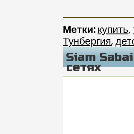
Метки:
купить
,
Тунбергия
,
дет
Siam Saba
сетях