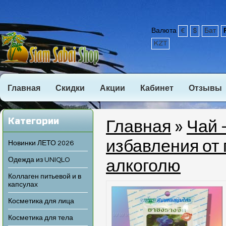
Валюта
€
$
Бат
KZT
Главная
Скидки
Акции
Кабинет
Отзывы
Категории
Главная
»
Чай 
избавления от 
Новинки ЛЕТО 2026
Одежда из UNIQLO
алкоголю
Коллаген питьевой и в
капсулах
Косметика для лица
Косметика для тела