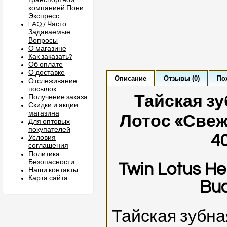
транспортной
компанией Пони
Экспресс
FAQ / Часто
Задаваемые
Вопросы
О магазине
Как заказать?
Об оплате
О доставке
Описание
Отзывы (0)
По
Отслеживание
посылок
Тайская зу
Получение заказа
Скидки и акции
магазина
Лотос «Свеж
Для оптовых
покупателей
4
Условия
соглашения
Политика
Безопасности
Twin Lotus He
Наши контакты
Карта сайта
Bua
Тайская зубна