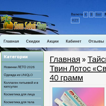
Валюта
€
$
Бат
KZT
Главная
Скидки
Акции
Кабинет
Отзывы
Категории
Главная
»
Тайс
Твин Лотос «С
Новинки ЛЕТО 2026
Одежда из UNIQLO
40 грамм
Коллаген питьевой и в
капсулах
Косметика для лица
Косметика для тела