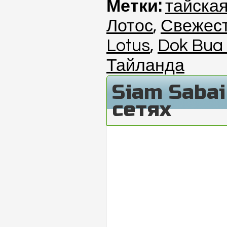
Метки:
тайска
Лотос
,
Свежест
Lotus
,
Dok Bua
Тайланда
Siam Saba
сетях