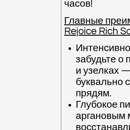
часов!
Главные преи
Rejoice Rich S
Интенсивно
забудьте о
и узелках —
буквально с
прядям.
Глубокое п
аргановым 
восстанавл