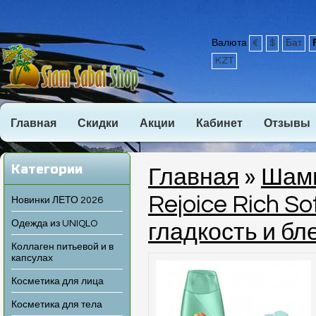
Валюта
€
$
Бат
KZT
Главная
Скидки
Акции
Кабинет
Отзывы
Категории
Главная
»
Шамп
Rejoice Rich So
Новинки ЛЕТО 2026
Одежда из UNIQLO
гладкость и бл
Коллаген питьевой и в
капсулах
Косметика для лица
Косметика для тела