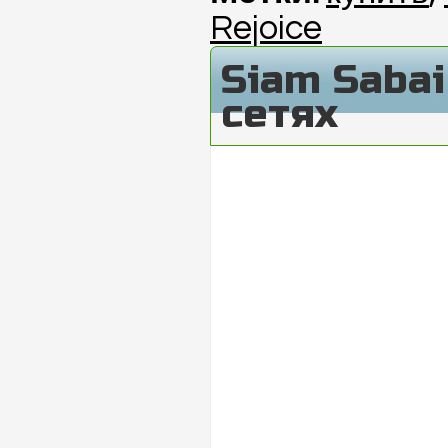
Rejoice
Siam Saba
сетях