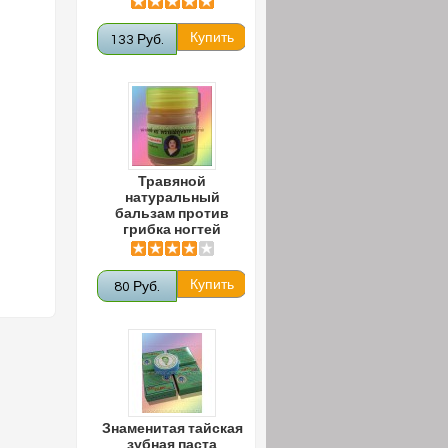
133 Руб.
Травяной
натуральный
бальзам против
грибка ногтей
80 Руб.
Знаменитая тайская
зубная паста