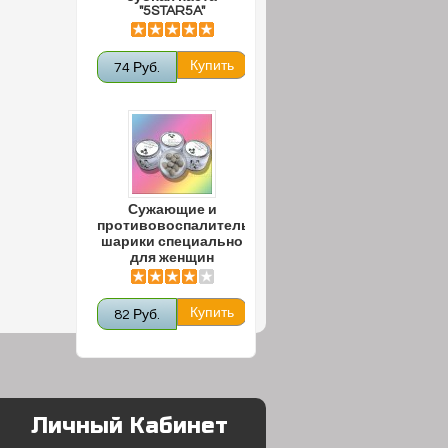
"5STAR5A"
74 Руб.
Сужающие и
противовоспалительные
шарики специально
для женщин
82 Руб.
Личный Кабинет