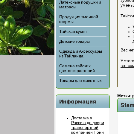
зубной
Латексные подушки и
уменьш
матрасы
Тайски
Продукция змеиной
фермы
Тайская кухня
Детские товары
Вес не
Одежда и Аксессуары
из Тайланда
У этог
вот сс
Семена тайских
цветов и растений
Товары для животных
Метки:
к
Информация
Siam
Доставка в
Россию до двери
транспортной
компанией Пони