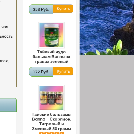
,
358 Руб.
и чая
льность
Тайский чудо
бальзам Banna на
авах,
травах зеленый
172 Руб.
Тайские бальзамы
Banna – Скорпион,
Тигровый и
Змеиный 50 грамм