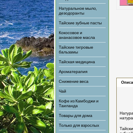
Натуральное мыло,
дезодоранты
Тайские зубные пасты
Кокосовое и
ананасовое масла
Тайские тигровые
бальзамы
Тайская медицина
Ароматерапия
Снижение веса
Описа
Чай
Кофе из Камбоджи и
Таиланда
Натура
Товары для дома
натура
Только для взрослых
Тайски