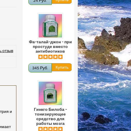
24 Руб.
Фа-талай-джон - при
простуде вместо
ь отзыв
антибиотиков
345 Руб.
Гинкго Билоба -
трия и
тонизирующее
средство для
работы мозга
нимает