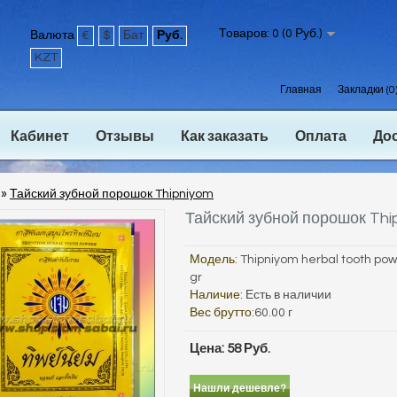
Товаров: 0 (0 Руб.)
Валюта
€
$
Бат
Руб.
KZT
Главная
Закладки (0
Кабинет
Отзывы
Как заказать
Оплата
До
»
Тайский зубной порошок Thipniyom
Тайский зубной порошок Thi
Модель:
Thipniyom herbal tooth po
gr
Наличие:
Есть в наличии
Вес брутто:
60.00 г
Цена: 58 Руб.
Нашли дешевле?