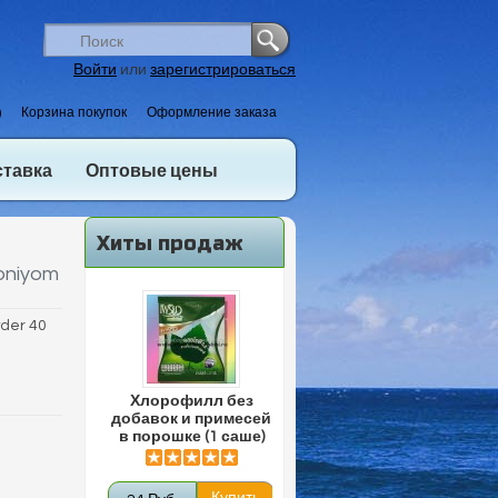
Войти
или
зарегистрироваться
)
Корзина покупок
Оформление заказа
ставка
Оптовые цены
Хиты продаж
pniyom
wder 40
Хлорофилл без
добавок и примесей
в порошке (1 саше)