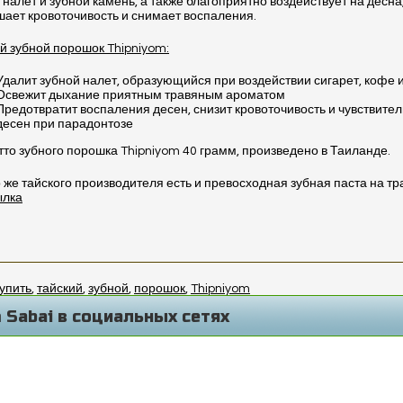
 налет и зубной камень, а также благоприятно воздействует на десна
ает кровоточивость и снимает воспаления.
й зубной порошок Thipniyom:
Удалит зубной налет, образующийся при воздействии сигарет, кофе 
Освежит дыхание приятным травяным ароматом
Предотвратит воспаления десен, снизит кровоточивость и чувствите
десен при парадонтозе
тто зубного порошка Thipniyom 40 грамм, произведено в Таиланде.
о же тайского производителя есть и превосходная зубная паста на тр
ылка
упить
,
тайский
,
зубной
,
порошок
,
Thipniyom
 Sabai в социальных сетях