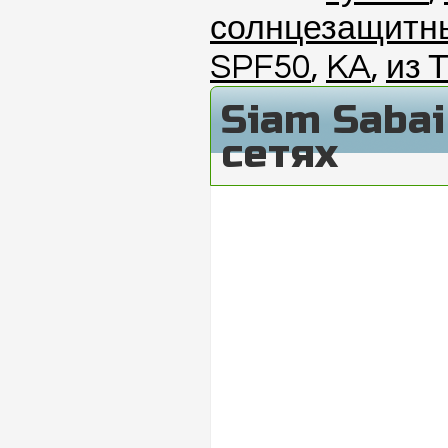
солнцезащитн
SPF50
,
KA
,
из 
Siam Saba
сетях