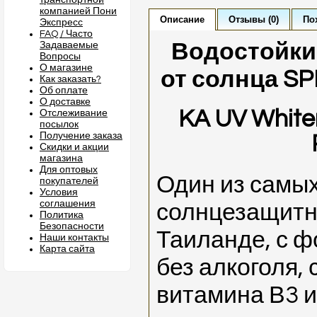
транспортной
компанией Пони
Описание
Отзывы (0)
По
Экспресс
FAQ / Часто
Водостойки
Задаваемые
Вопросы
О магазине
от солнца SP
Как заказать?
Об оплате
О доставке
KA UV White
Отслеживание
посылок
Получение заказа
Скидки и акции
магазина
Для оптовых
Один из самы
покупателей
Условия
соглашения
солнцезащитн
Политика
Безопасности
Таиланде, с ф
Наши контакты
Карта сайта
без алкоголя,
витамина В3 