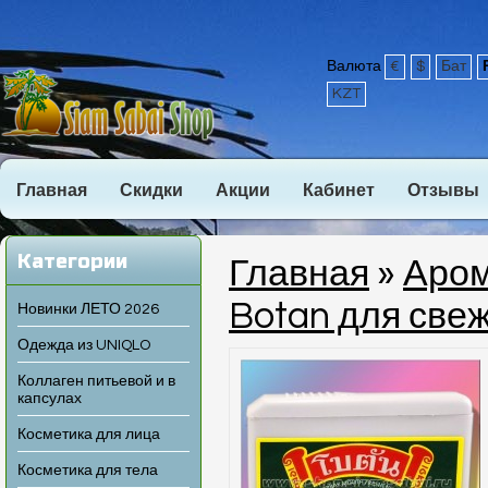
Валюта
€
$
Бат
KZT
Главная
Скидки
Акции
Кабинет
Отзывы
Категории
Главная
»
Аром
Botan для све
Новинки ЛЕТО 2026
Одежда из UNIQLO
Коллаген питьевой и в
капсулах
Косметика для лица
Косметика для тела