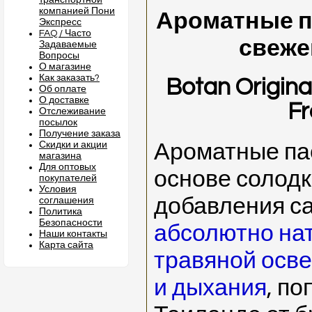
транспортной
компанией Пони
Ароматные п
Экспресс
FAQ / Часто
свеже
Задаваемые
Вопросы
О магазине
Как заказать?
Botan Origina
Об оплате
О доставке
Fr
Отслеживание
посылок
Получение заказа
Скидки и акции
Ароматные па
магазина
Для оптовых
основе солодк
покупателей
Условия
добавления са
соглашения
Политика
Безопасности
абсолютно на
Наши контакты
Карта сайта
травяной осве
и дыхания
, п