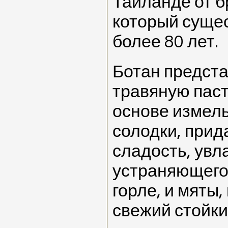
Таиланде от б
который сущес
более 80 лет.
Ботан предста
травяную паст
основе измель
солодки, при
сладость, увл
устраняющего
горле, и мяты,
свежий стойк