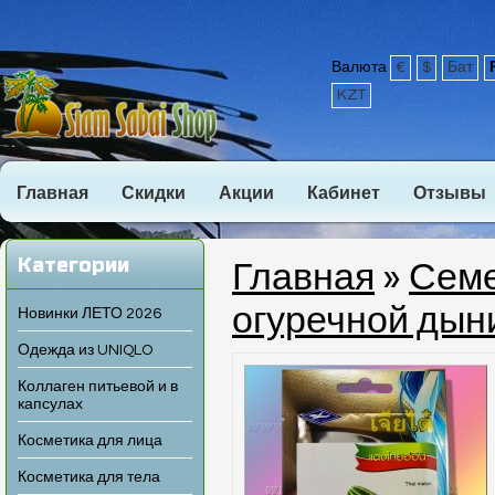
Валюта
€
$
Бат
KZT
Главная
Скидки
Акции
Кабинет
Отзывы
Категории
Главная
»
Семе
огуречной дын
Новинки ЛЕТО 2026
Одежда из UNIQLO
Коллаген питьевой и в
капсулах
Косметика для лица
Косметика для тела