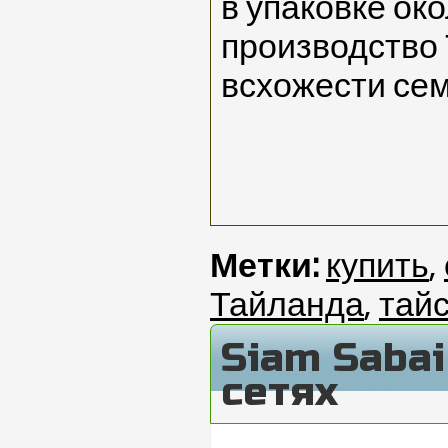
в упаковке ок
производство
всхожести сем
Метки:
купить
,
Тайланда
,
тай
Siam Saba
сетях