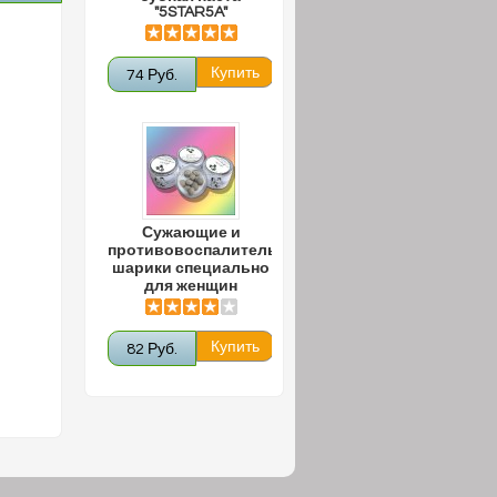
"5STAR5A"
74 Руб.
Сужающие и
противовоспалительные
шарики специально
для женщин
82 Руб.