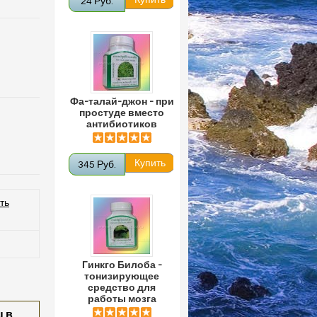
24 Руб.
Фа-талай-джон - при
простуде вместо
антибиотиков
345 Руб.
ть
Гинкго Билоба -
тонизирующее
средство для
работы мозга
 в