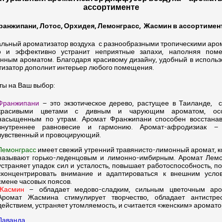
ассортименте
ранжипани, Лотос, Орхидея, Лемонграсс,
Жасмин в ассортимен
льный ароматизатор воздуха
с разнообразными тропическими аро
о и эффективно устранит неприятные запахи, наполняя пом
нным ароматом. Благодаря красивому дизайну, удобный в исполь
изатор дополнит интерьер любого помещения.
ы на Ваш выбор:
Франжипани
– это экзотическое дерево, растущее в Таиланде,
красивыми цветами с дивным и чарующим ароматом, ос
насыщенным по утрам. Аромат Франжипани способен восстанав
внутреннее равновесие и гармонию. Аромат-афродизиак –
чувственный и провоцирующий.
Лемонграсс
имеет свежий утренний травянисто-лимонный аромат, 
называют горько-леденцовым и лимонно-имбирным. Аромат Лемо
устраняет упадок сил и усталость, повышает работоспособность, п
сконцентрировать внимание и адаптироваться к внешним усло
смене часовых поясов.
Жасмин
– обладает медово-сладким, сильным цветочным аро
Аромат Жасмина стимулирует творчество, обладает антистре
действием, устраняет утомляемость, и считается «женским» аромато
Лаванда