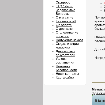
Экспресс
FAQ / Часто
Задаваемые
Вопросы
О магазине
Приме
Как заказать?
арома
Об оплате
арома
О доставке
больше
Отслеживание
посылок
Объем 
Получение заказа
палочк
Скидки и акции
магазина
Долгий
Для оптовых
покупателей
Ингред
Условия
соглашения
Политика
Безопасности
Наши контакты
Карта сайта
Метки:
франжи
Siam