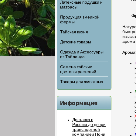
Латексные подушки и
матрасы
Ф
Продукция змеиной
фермы
Натура
быстр
Тайская кухня
изыска
аромат
Детские товары
Одежда и Аксессуары
Аромат
из Тайланда
Семена тайских
цветов и растений
Товары для животных
Информация
Доставка в
Россию до двери
транспортной
компанией Пони