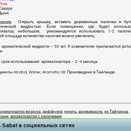
Роза
Сакура
Дыня
нение
: Открыть крышку, вставить деревянные палочки в бут
тической жидкостью. Если помещение, где будет использо
тизатор, небольшое, рекомендуется использовать 1-2 палочк
й площади количество палочек можно увеличить.
ароматической жидкости – 50 мл. К освежителю прилагаются рот
и.
 срок использования
ароматизатора – 2- 4 месяца.
иенты Alcohol, Water, Aromatic Oil. Произведено в Таиланде.
ароматизатор воздуха
,
диффузор
,
купить
,
аромамасло
,
из Тайланда
,
пани
,
ароматизатор с палочками
 Sabai в социальных сетях