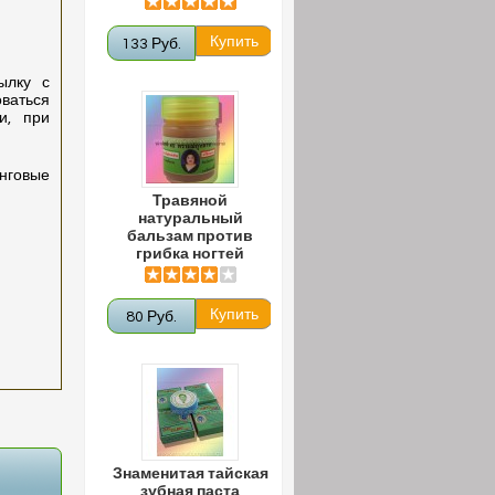
133 Руб.
ылку с
ваться
и, при
анговые
Травяной
натуральный
бальзам против
грибка ногтей
80 Руб.
Знаменитая тайская
зубная паста