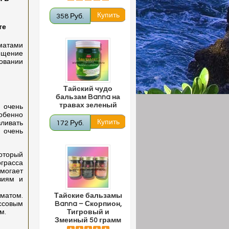
358 Руб.
те
матами
ещение
зовании
Тайский чудо
бальзам Banna на
травах зеленый
с очень
обенно
ливать
172 Руб.
 очень
который
грасса
омогает
виям и
матом.
Тайские бальзамы
ссовым
Banna – Скорпион,
м.
Тигровый и
Змеиный 50 грамм