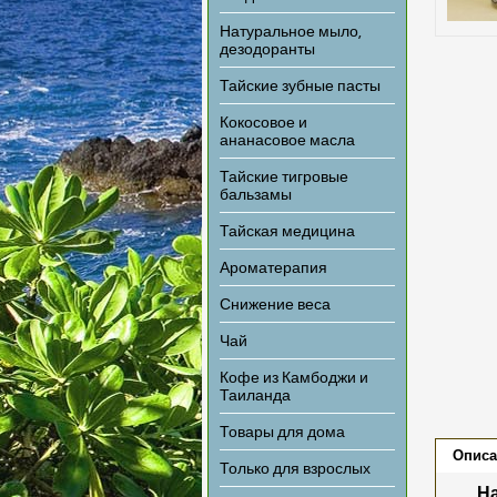
Натуральное мыло,
дезодоранты
Тайские зубные пасты
Кокосовое и
ананасовое масла
Тайские тигровые
бальзамы
Тайская медицина
Ароматерапия
Снижение веса
Чай
Кофе из Камбоджи и
Таиланда
Товары для дома
Описа
Только для взрослых
Н