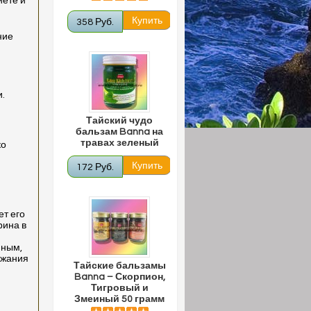
иете и
358 Руб.
ние
.
Тайский чудо
бальзам Banna на
травах зеленый
ко
172 Руб.
ет его
рина в
нным,
ржания
Тайские бальзамы
Banna – Скорпион,
Тигровый и
Змеиный 50 грамм