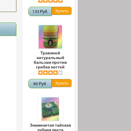
133 Руб.
Травяной
натуральный
бальзам против
грибка ногтей
80 Руб.
Знаменитая тайская
зубная паста