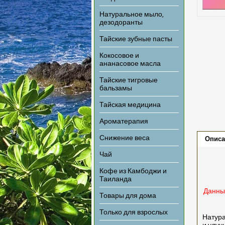
Натуральное мыло,
дезодоранты
Тайские зубные пасты
Кокосовое и
ананасовое масла
Тайские тигровые
бальзамы
Тайская медицина
Ароматерапия
Снижение веса
Описа
Чай
Кофе из Камбоджи и
Таиланда
Данный
Товары для дома
Только для взрослых
Натура