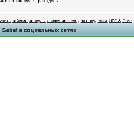
ать по 1 капсуле 1 раз в день.
упить
,
тайские
,
капсулы
,
снижение веса
,
для похудения
,
LIPO 8
,
Core
 Sabai в социальных сетях