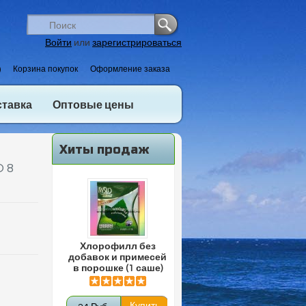
Войти
или
зарегистрироваться
)
Корзина покупок
Оформление заказа
ставка
Оптовые цены
Хиты продаж
O 8
Хлорофилл без
добавок и примесей
в порошке (1 саше)