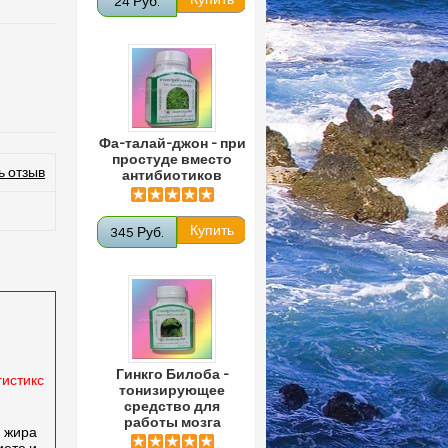
24 Руб.
Фа-талай-джон - при
простуде вместо
ь отзыв
антибиотиков
345 Руб.
Гинкго Билоба -
гистикс
тонизирующее
средство для
работы мозга
я жира