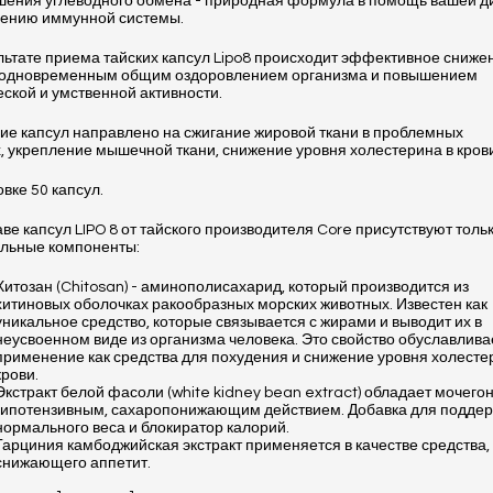
шения углеводного обмена - природная формула в помощь вашей д
лению иммунной системы.
льтате приема тайских капсул Lipo8 происходит эффективное сниже
с одновременным общим оздоровлением организма и повышением
ской и умственной активности.
ие капсул направлено на сжигание жировой ткани в проблемных
, укрепление мышечной ткани, снижение уровня холестерина в крови
овке 50 капсул.
аве капсул LIPO 8 от тайского производителя Core присутствуют толь
альные компоненты:
Хитозан (Chitosan) - аминополисахарид, который производится из
хитиновых оболочках ракообразных морских животных. Известен как
уникальное средство, которые связывается с жирами и выводит их в
неусвоенном виде из организма человека. Это свойство обуславлива
применение как средства для похудения и снижение уровня холесте
крови.
Экстракт белой фасоли (white kidney bean extract) обладает мочего
гипотензивным, сахаропонижающим действием. Добавка для подде
нормального веса и блокиратор калорий.
Гарциния камбоджийская экстракт применяется в качестве средства,
снижающего аппетит.