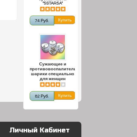
"5STAR5A"
74 Руб.
Сужающие и
противовоспалительные
шарики специально
для женщин
82 Руб.
Личный Кабинет