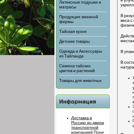
и улуч
Латексные подушки и
укреп
матрасы
В резу
Продукция змеиной
веса 
фермы
физиче
Тайская кухня
Действ
местах
Детские товары
Одежда и Аксессуары
В упак
из Тайланда
В сост
Семена тайских
натур
цветов и растений
Товары для животных
Информация
Доставка в
Россию до двери
транспортной
компанией Пони