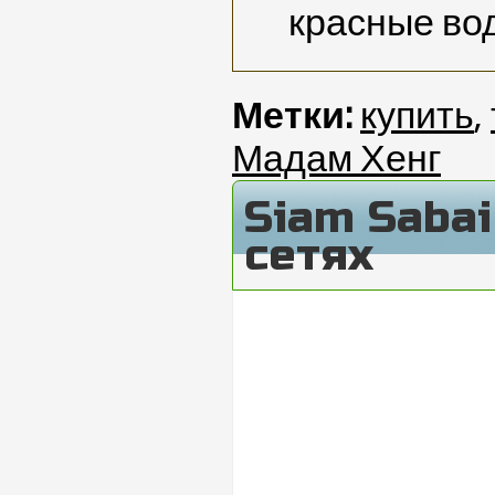
красные во
Метки:
купить
,
Мадам Хенг
Siam Saba
сетях