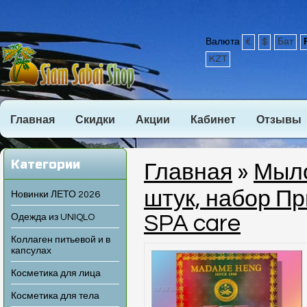
Валюта
€
$
Бат
KZT
Главная
Скидки
Акции
Кабинет
Отзывы
Категории
Главная
»
Мыло
штук, набор П
Новинки ЛЕТО 2026
SPA care
Одежда из UNIQLO
Коллаген питьевой и в
капсулах
Косметика для лица
Косметика для тела