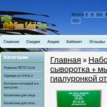
Валюта
€
$
Бат
KZT
Главная
Скидки
Акции
Кабинет
Отзывы
Категории
Главная
»
Набо
сыворотка + мы
Новинки ЛЕТО 2026
Одежда из UNIQLO
гиалуронкой о
Коллаген питьевой и в
капсулах
Косметика для лица
Косметика для тела