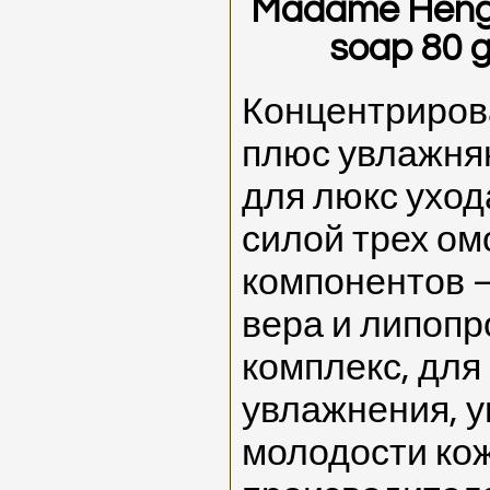
Madame Heng 
soap 80 g
Концентриров
плюс увлажн
для люкс уход
силой трех о
компонентов –
вера и липоп
комплекс, для
увлажнения, у
молодости кож