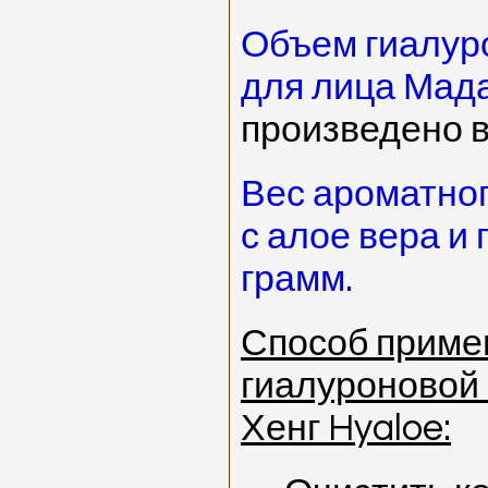
Объем гиалур
для лица Мада
произведено 
Вес ароматно
с алое вера и
грамм.
Способ приме
гиалуроновой
Хенг Hyaloe: