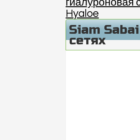
гиалуроновая 
Hyaloe
Siam Saba
сетях