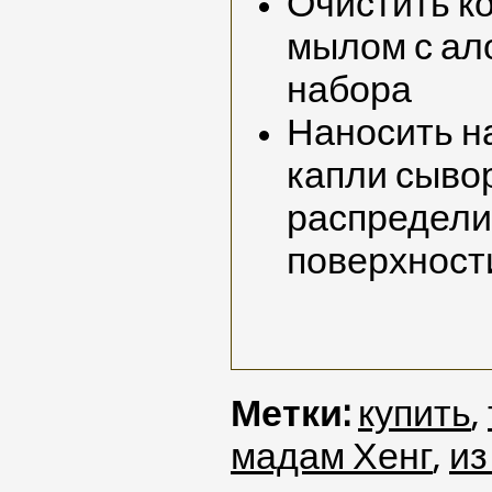
Очистить к
мылом с ало
набора
Наносить на
капли сыво
распредели
поверхност
Метки:
купить
,
мадам Хенг
,
из