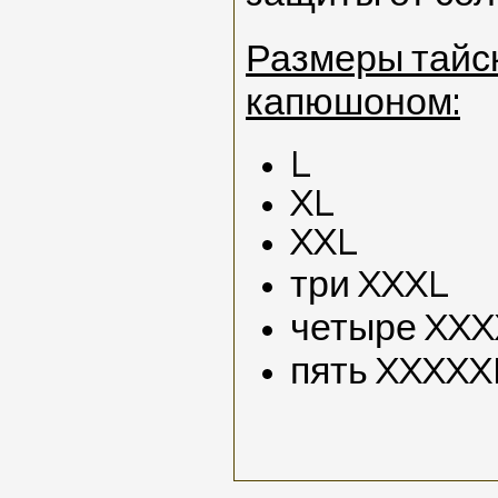
Размеры тайск
капюшоном:
L
XL
XXL
три XXXL
четыре XXX
пять XXXX