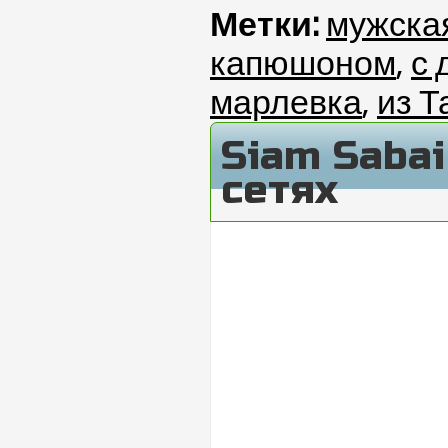
Метки:
мужска
капюшоном
,
с 
марлевка
,
из 
Siam Saba
сетях