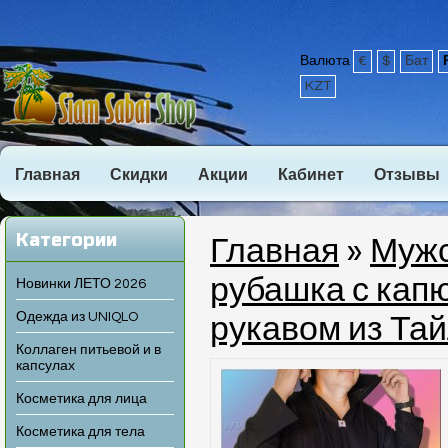
Валюта
€
$
Бат
KZT
Главная
Скидки
Акции
Кабинет
Отзывы
Категории
Главная
»
Муж
рубашка с кап
Новинки ЛЕТО 2026
Одежда из UNIQLO
рукавом из Та
Коллаген питьевой и в
капсулах
Косметика для лица
Косметика для тела