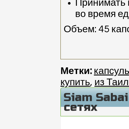
Принимать п
во время е
Объем: 45 кап
Метки:
капсул
купить
,
из Таи
Siam Saba
сетях