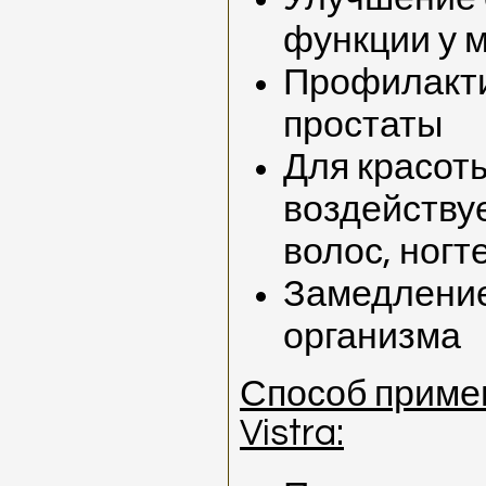
функции у 
Профилакти
простаты
Для красот
воздейству
волос, ногт
Замедление
организма
Способ приме
Vistra: