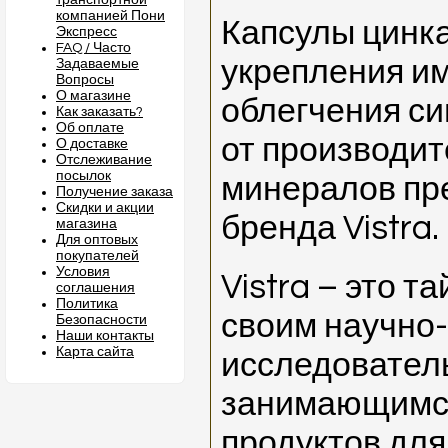
транспортной
компанией Пони
Капсулы цинка
Экспресс
FAQ / Часто
укрепления и
Задаваемые
Вопросы
О магазине
облегчения с
Как заказать?
Об оплате
от производит
О доставке
Отслеживание
посылок
минералов пр
Получение заказа
Скидки и акции
бренда Vistra.
магазина
Для оптовых
покупателей
Условия
Vistra – это т
соглашения
Политика
своим научно-
Безопасности
Наши контакты
Карта сайта
исследовател
занимающимс
продуктов дл