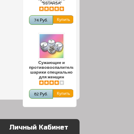
"5STAR5A"
74 Руб.
Сужающие и
противовоспалительные
шарики специально
для женщин
82 Руб.
Личный Кабинет