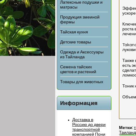
Латексные подушки и
матрасы
Эффект
ускоре
Продукция змеиной
фермы
Ключев
роста 
Тайская кухня
лечен
Детские товары
Takano
лукови
Одежда и Аксессуары
из Тайланда
Также 
есть э
Семена тайских
сделат
цветов и растений
ломкос
Товары для животных
Тоник 
Объем 
Информация
Доставка в
Россию до двери
Метки:
транспортной
Таиланд
компанией Пони