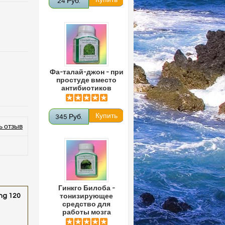
24 Руб.
Фа-талай-джон - при
простуде вместо
антибиотиков
345 Руб.
ь отзыв
Гинкго Билоба -
ng 120
тонизирующее
средство для
работы мозга