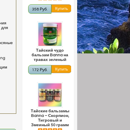
358 Руб.
ния
и для
лосяные
Тайский чудо
бальзам Banna на
ing
травах зеленый
ющим
172 Руб.
Тайские бальзамы
Banna – Скорпион,
Тигровый и
Змеиный 50 грамм