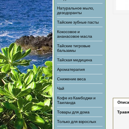
Натуральное мыло,
дезодоранты
Тайские зубные пасты
Кокосовое и
ананасовое масла
Тайские тигровые
бальзамы
Тайская медицина
Ароматерапия
Снижение веса
Чай
Кофе из Камбоджи и
Описа
Таиланда
Товары для дома
Травя
Только для взрослых