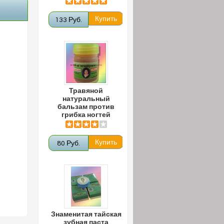
133 Руб.
Травяной
натуральный
бальзам против
грибка ногтей
80 Руб.
Знаменитая тайская
зубная паста