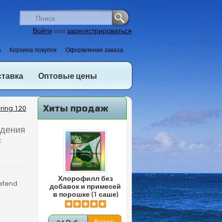
Войти
или
зарегистрироваться
)
Корзина покупок
Оформление заказа
ставка
Оптовые цены
Хиты продаж
ring 120
адения
с
Хлорофилл без
defend
добавок и примесей
в порошке (1 саше)