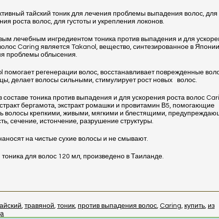
ивный тайский тоник для лечения проблемы выпадения волос, для
ния роста волос, для густоты и укрепления локонов.
ым лечебным ингредиентом тоника против выпадения и для ускоре
волос Caring является Takanol, вещество, синтезированное в Япони
ия проблемы облысения.
l помогает регенерации волос, восстанавливает поврежденные во
цы, делает волосы сильными, стимулирует рост новых волос.
в составе тоника против выпадения и для ускорения роста волос Car
кстракт бергамота, экстракт ромашки и провитамин В5, помогающие
ь волосы крепкими, живыми, мягкими и блестящими, предупрежда
ть, сечение, истончение, разрушение структуры.
наносят на чистые сухие волосы и не смывают.
тоника для волос 120 мл, произведено в Таиланде.
тайский
,
травяной
,
тоник
,
против выпадения волос
,
Caring
,
купить
,
из
а