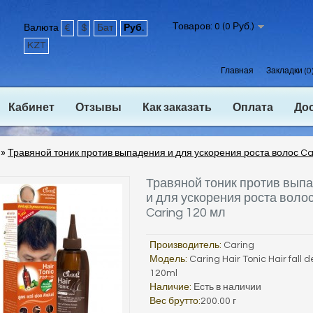
Товаров: 0 (0 Руб.)
Валюта
€
$
Бат
Руб.
KZT
Главная
Закладки (0
Кабинет
Отзывы
Как заказать
Оплата
До
»
Травяной тоник против выпадения и для ускорения роста волос Ca
Травяной тоник против вып
и для ускорения роста воло
Caring 120 мл
Производитель:
Caring
Модель:
Caring Hair Tonic Hair fall 
120ml
Наличие:
Есть в наличии
Вес брутто:
200.00 г