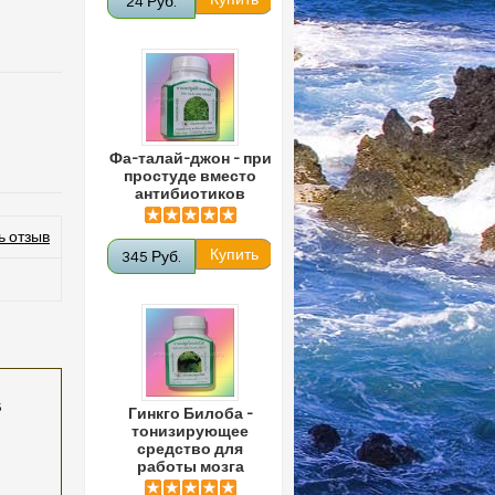
24 Руб.
Фа-талай-джон - при
простуде вместо
антибиотиков
ь отзыв
345 Руб.
6
Гинкго Билоба -
тонизирующее
средство для
работы мозга