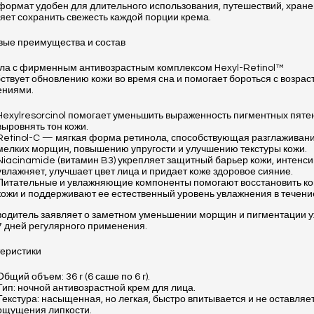
формат удобен для длительного использования, путешествий, хране
яет сохранить свежесть каждой порции крема.
ые преимущества и состав
а с фирменным антивозрастным комплексом Hexyl-Retinol™
ствует обновлению кожи во время сна и помогает бороться с возра
ениями.
Hexylresorcinol помогает уменьшить выраженность пигментных пяте
выровнять тон кожи.
Retinol-C — мягкая форма ретинола, способствующая разглаживан
мелких морщин, повышению упругости и улучшению текстуры кожи.
Niacinamide (витамин B3) укрепляет защитный барьер кожи, интенс
увлажняет, улучшает цвет лица и придает коже здоровое сияние.
Питательные и увлажняющие компоненты помогают восстановить к
кожи и поддерживают ее естественный уровень увлажнения в течени
одитель заявляет о заметном уменьшении морщин и пигментации 
7 дней регулярного применения.
еристики
Общий объем: 36 г (6 саше по 6 г).
Тип: ночной антивозрастной крем для лица.
Текстура: насыщенная, но легкая, быстро впитывается и не оставляе
ощущения липкости.