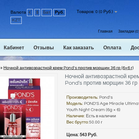
Товаров: 0 (0 Руб.)
Валюта
€
$
Бат
Руб.
KZT
Главная
Закладки (0
Кабинет
Отзывы
Как заказать
Оплата
До
»
Ночной антивозрастной крем Pond's против морщин 36 гр (6×6 г)
Ночной антивозрастной кре
Pond's против морщин 36 гр (
Производитель:
Pond's
Модель:
POND'S Age Miracle Ultima
Youth Night Cream (6g × 6)
Наличие:
Есть в наличии
Вес брутто:
50.00 г
Цена: 543 Руб.