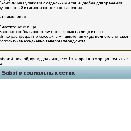
Экономичная упаковка с отдельными саше удобна для хранения,
путешествий и гигиеничного использования.
б применения
Очистите кожу лица.
Нанесите небольшое количество крема на лицо и шею.
Мягко распределите массажными движениями до полного впитывани
Используйте ежедневно вечером перед сном.
тайский
,
ночной
,
крем
,
для лица
,
Pond's
,
корректор морщин
,
купить
,
из
а
 Sabai в социальных сетях