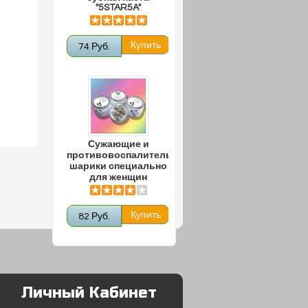
"5STAR5A"
74 Руб.
Сужающие и
противовоспалительные
шарики специально
для женщин
82 Руб.
Личный Кабинет