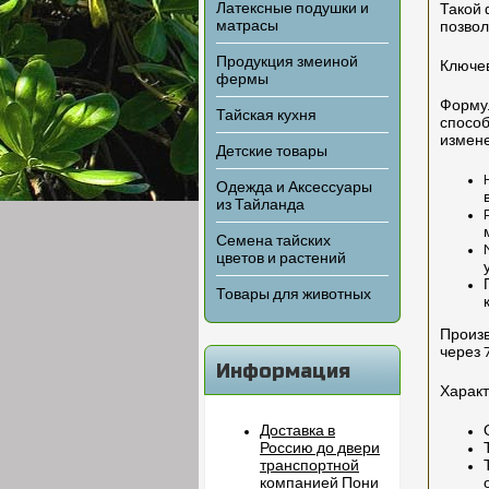
Латексные подушки и
Такой 
матрасы
позвол
Продукция змеиной
Ключев
фермы
Формул
Тайская кухня
способ
измен
Детские товары
Одежда и Аксессуары
из Тайланда
Семена тайских
цветов и растений
Товары для животных
Произв
через 
Информация
Характ
Доставка в
Россию до двери
транспортной
компанией Пони