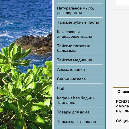
Натуральное мыло,
дезодоранты
Тайские зубные пасты
Кокосовое и
ананасовое масла
Тайские тигровые
бальзамы
Тайская медицина
Ароматерапия
Снижение веса
Чай
Описа
Кофе из Камбоджи и
POND'S
Таиланда
омола
отдель
Товары для дома
Общий
Только для взрослых