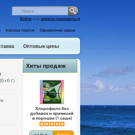
Войти
или
зарегистрироваться
)
Корзина покупок
Оформление заказа
ставка
Оптовые цены
Хиты продаж
м
6×6 г)
te
Хлорофилл без
добавок и примесей
в порошке (1 саше)