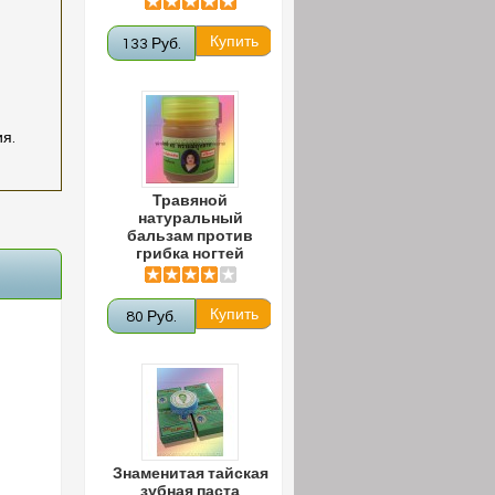
133 Руб.
я.
Травяной
натуральный
бальзам против
грибка ногтей
80 Руб.
Знаменитая тайская
зубная паста