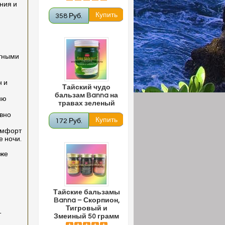
ния и
358 Руб.
стными
н и
Тайский чудо
бальзам Banna на
ию
травах зеленый
ивно
172 Руб.
омфорт
е ночи.
уже
Тайские бальзамы
Banna – Скорпион,
Тигровый и
т
Змеиный 50 грамм