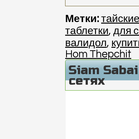
Метки:
тайски
таблетки
,
для 
валидол
,
купит
Hom Thepchit
Siam Saba
сетях