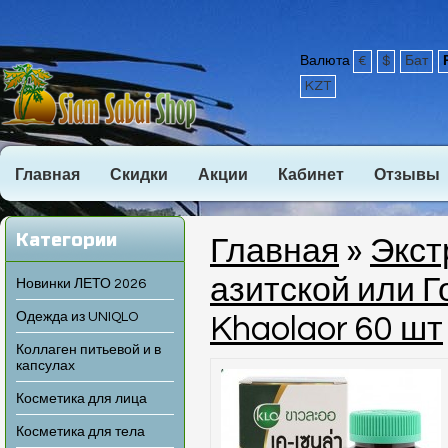
Валюта
€
$
Бат
KZT
Главная
Скидки
Акции
Кабинет
Отзывы
Категории
Главная
»
Экст
азитской или Г
Новинки ЛЕТО 2026
Одежда из UNIQLO
Khaolaor 60 шт
Коллаген питьевой и в
капсулах
Косметика для лица
Косметика для тела