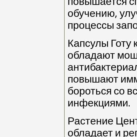
повышается с
обучению, улу
процессы зап
Капсулы Готу 
обладают мо
антибактериа
повышают имм
бороться со 
инфекциями.
Растение Цен
обладает и р