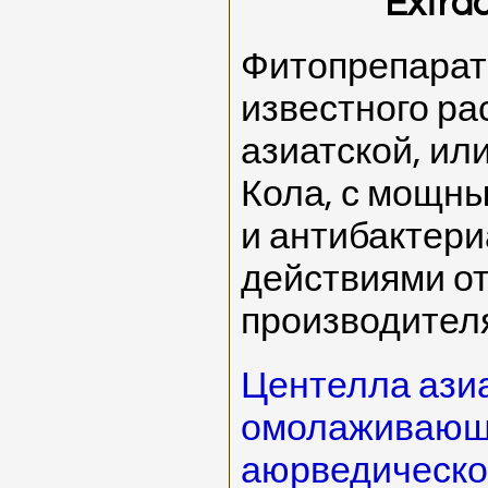
Extrac
Фитопрепарат
известного ра
азиатской, или
Кола, с мощ
и антибактер
действиями от
производителя
Центелла азиа
омолаживающе
аюрведическо