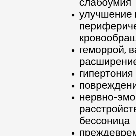
слабоумия
улучшение 
перифериче
кровообра
геморрой, 
расширение
гипертония
повреждени
нервно-эм
расстройств
бессоница
преждеврем