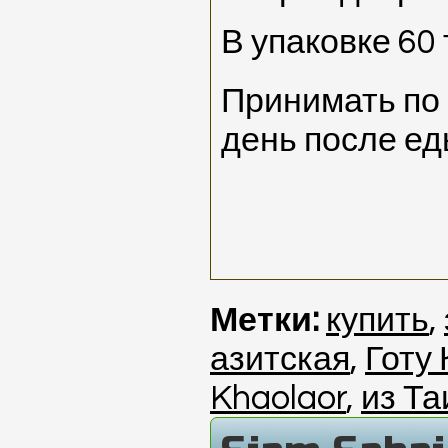
В упаковке 60 
Принимать по 
день после ед
Метки:
купить
,
азитская
,
Готу
Khaolaor
,
из Т