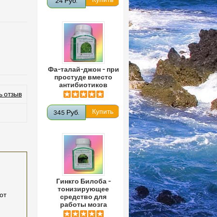
24 Руб.
Фа-талай-джон - при
простуде вместо
антибиотиков
ь отзыв
345 Руб.
Гинкго Билоба -
тонизирующее
от
средство для
работы мозга