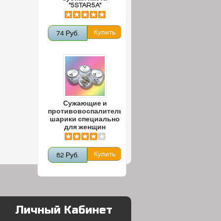
"5STAR5A"
74 Руб.
Сужающие и
противовоспалительные
шарики специально
для женщин
82 Руб.
Личный Кабинет