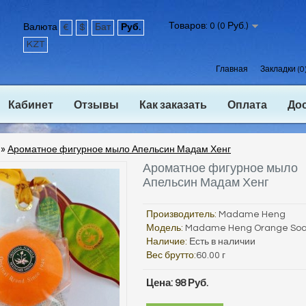
Товаров: 0 (0 Руб.)
Валюта
€
$
Бат
Руб.
KZT
Главная
Закладки (0
Кабинет
Отзывы
Как заказать
Оплата
До
»
Ароматное фигурное мыло Апельсин Мадам Хенг
Ароматное фигурное мыло
Апельсин Мадам Хенг
Производитель:
Madame Heng
Модель:
Madame Heng Orange Soa
Наличие:
Есть в наличии
Вес брутто:
60.00 г
Цена: 98 Руб.