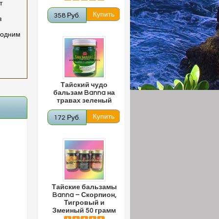
т
358 Руб.
з
 одним
Тайский чудо
бальзам Banna на
травах зеленый
172 Руб.
Тайские бальзамы
Banna – Скорпион,
Тигровый и
Змеиный 50 грамм