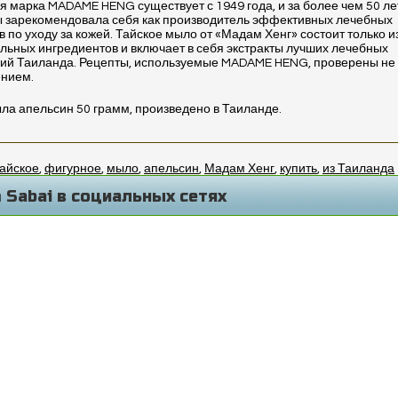
я марка MADAME HENG существует с 1949 года, и за более чем 50 ле
 зарекомендовала себя как производитель эффективных лечебных
в по уходу за кожей. Тайское мыло от «Мадам Хенг» состоит только и
льных ингредиентов и включает в себя экстракты лучших лечебных
ий Таиланда. Рецепты, используемые MADAME HENG, проверены не
ением.
ла апельсин 50 грамм, произведено в Таиланде.
тайское
,
фигурное
,
мыло
,
апельсин
,
Мадам Хенг
,
купить
,
из Таиланда
 Sabai в социальных сетях