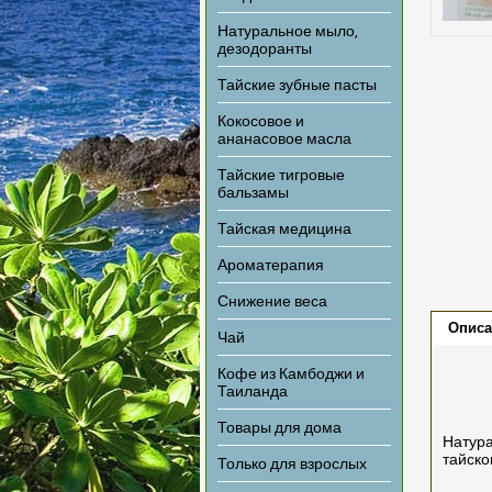
Натуральное мыло,
дезодоранты
Тайские зубные пасты
Кокосовое и
ананасовое масла
Тайские тигровые
бальзамы
Тайская медицина
Ароматерапия
Снижение веса
Описа
Чай
Кофе из Камбоджи и
Таиланда
Товары для дома
Натура
тайско
Только для взрослых