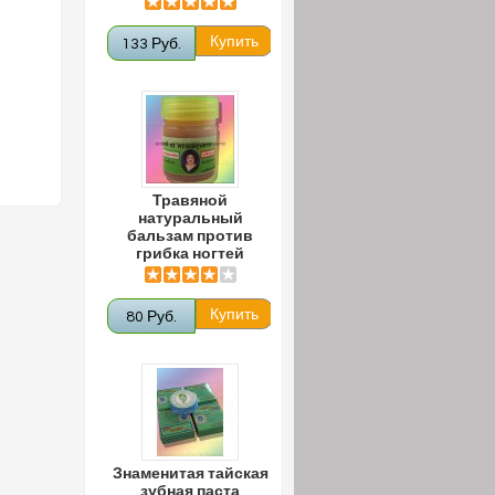
133 Руб.
Травяной
натуральный
бальзам против
грибка ногтей
80 Руб.
Знаменитая тайская
зубная паста