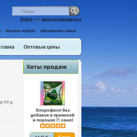
Войти
или
зарегистрироваться
)
Корзина покупок
Оформление заказа
ставка
Оптовые цены
Хиты продаж
p 50 g
Хлорофилл без
добавок и примесей
в порошке (1 саше)