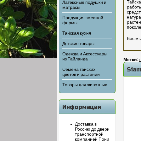
Тайска
Латексные подушки и
работы
матрасы
средст
натура
Продукция змеиной
растен
фермы
покол
Тайская кухня
Вес мы
Детские товары
Одежда и Аксессуары
из Тайланда
Метки:
Siam
Семена тайских
цветов и растений
Товары для животных
Информация
Доставка в
Россию до двери
транспортной
компанией Пони