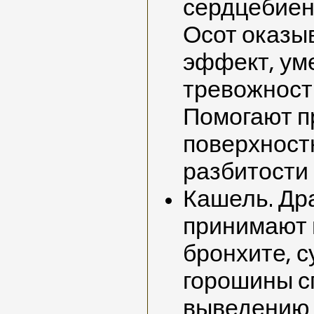
сердцебиен
Осот оказы
эффект, у
тревожност
Помогают п
поверхност
разбитости 
Кашель. Др
принимают 
бронхите, с
горошины с
выведению 