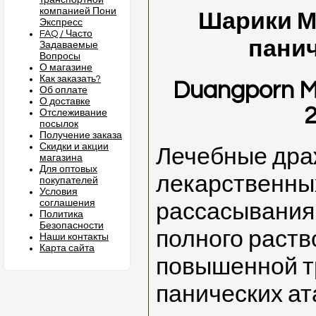
транспортной
компанией Пони
Шарики М
Экспресс
FAQ / Часто
панич
Задаваемые
Вопросы
О магазине
Как заказать?
Duangporn M
Об оплате
О доставке
2
Отслеживание
посылок
Получение заказа
Скидки и акции
Лечебные дра
магазина
Для оптовых
лекарственны
покупателей
Условия
соглашения
рассасывания
Политика
Безопасности
полного раст
Наши контакты
Карта сайта
повышенной т
панических ат