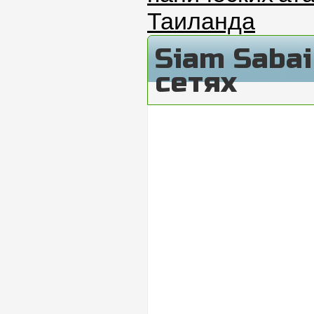
Таиланда
Siam Saba
сетях