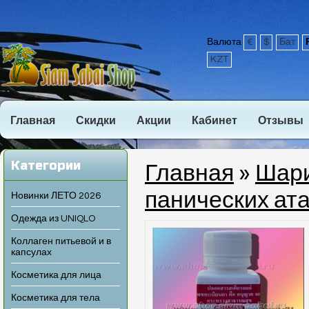
Валюта
€
$
Бат
KZT
Главная
Скидки
Акции
Кабинет
Отзывы
Категории
Главная
»
Шари
панических ата
Новинки ЛЕТО 2026
Одежда из UNIQLO
Коллаген питьевой и в
капсулах
Косметика для лица
Косметика для тела