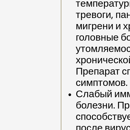
температуры
тревоги, па
мигрени и 
головные б
утомляемос
хронической
Препарат с
симптомов.
Слабый имм
болезни. П
способству
после виру