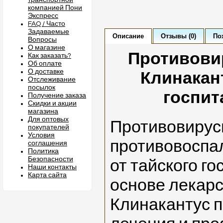
транспортной
компанией Пони
Экспресс
FAQ / Часто
Задаваемые
Описание
Отзывы (0)
По
Вопросы
О магазине
Противови
Как заказать?
Об оплате
О доставке
Клинакант
Отслеживание
посылок
госпит
Получение заказа
Скидки и акции
магазина
Для оптовых
Противовиру
покупателей
Условия
противовоспа
соглашения
Политика
Безопасности
от тайского г
Наши контакты
Карта сайта
основе лекарс
Клинакантус 