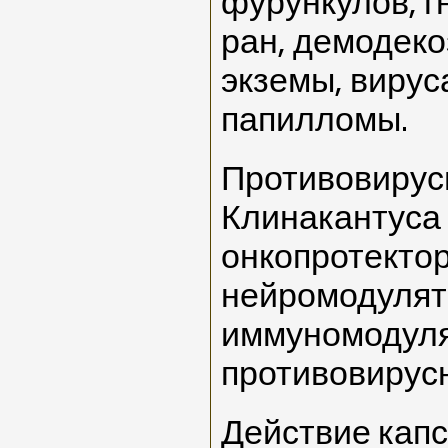
фурункулов, г
ран, демодеко
экземы, вирус
папилломы.
Противовирус
Клинакантуса
онкопротекто
нейромодулят
иммуномодуля
противовирус
Действие капс