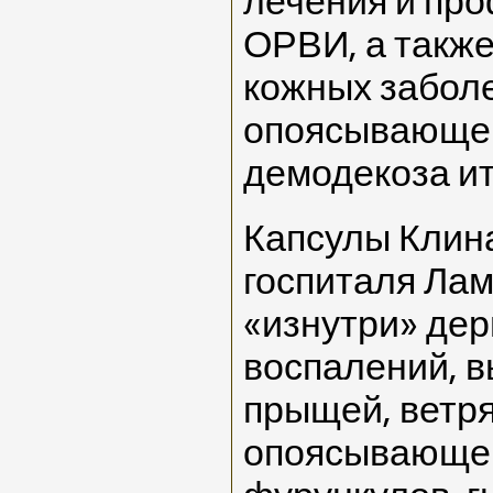
лечения и про
ОРВИ, а также
кожных заболе
опоясывающег
демодекоза ит
Капсулы Клина
госпиталя Лам
«изнутри» дер
воспалений, в
прыщей, ветря
опоясывающег