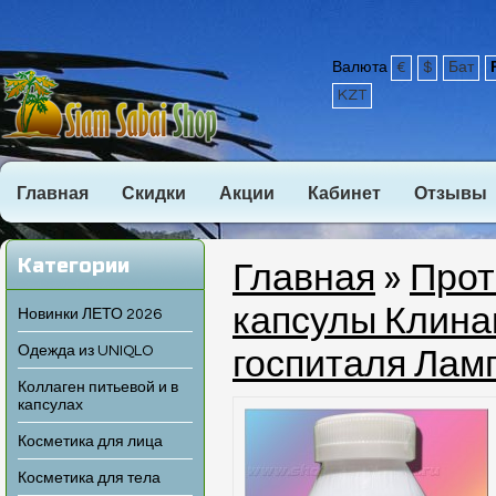
Валюта
€
$
Бат
KZT
Главная
Скидки
Акции
Кабинет
Отзывы
Категории
Главная
»
Прот
капсулы Клинак
Новинки ЛЕТО 2026
Одежда из UNIQLO
госпиталя Лам
Коллаген питьевой и в
капсулах
Косметика для лица
Косметика для тела