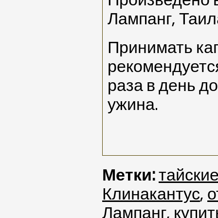
Произведено в
Лампанг, Таил
Принимать ка
рекомендуется
раза в день до
ужина.
Метки:
тайски
Клинакантус
,
о
Лампанг
,
купит