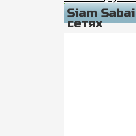
Siam Saba
сетях